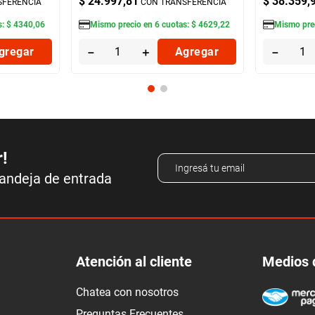
$
24
.
997
,
81
$
38
.
359
,
SFERENCIA
CON TRANSFERENCIA
s:
$
4340
,
06
Mismo precio en
6
cuotas:
$
4629
,
22
Mismo pre
gregar
－
＋
Agregar
－
r!
bandeja de entrada
Atención al cliente
Medios 
Chatea con nosotros
Preguntas Frecuentes