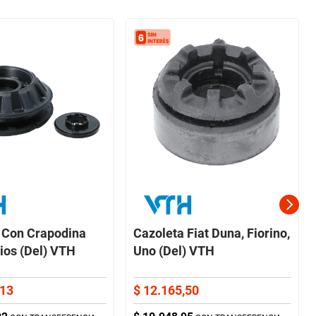
 Con Crapodina
Cazoleta Fiat Duna, Fiorino,
tios (Del) VTH
Uno (Del) VTH
13
$
12
.
165
,
50