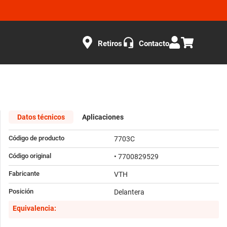
Retiros
Contacto
Datos técnicos
Aplicaciones
Código de producto
7703C
Código original
• 7700829529
Fabricante
VTH
Posición
Delantera
Equivalencia: