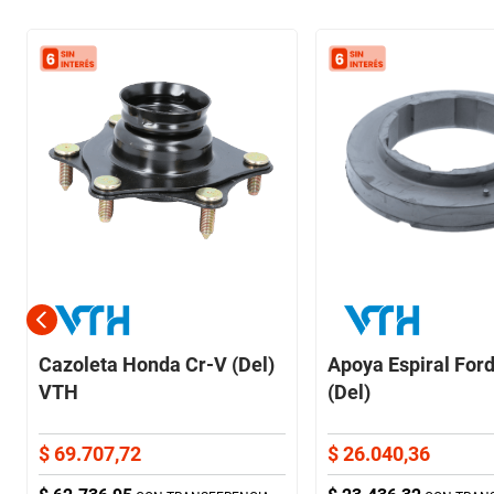
Cazoleta Honda Cr-V (Del)
Apoya Espiral For
VTH
(Del)
$
69
.
707
,
72
$
26
.
040
,
36