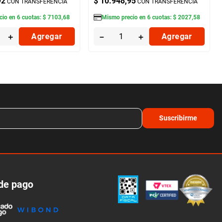
92
$
10
.
948
,
95
CON TRANSFERENCIA
CON TRANSFERENCIA
cio en
6
cuotas:
$
7103
,
68
Mismo precio en
6
cuotas:
$
2027
,
58
＋
Agregar
－
＋
Agregar
Suscribirme
de pago