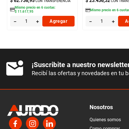
$
62
.
736
,
95
$
23
.
436
,
32
CON TRANSFERENCIA
CON TRAN
Mismo precio en
6
cuotas:
Mismo precio en
6
cuota
$
11
.
617
,
95
－
＋
Agregar
－
＋
A
¡Suscribite a nuestro newslette
Recibí las ofertas y novedades en tu 
Nosotros
Quienes somos
Como comprar