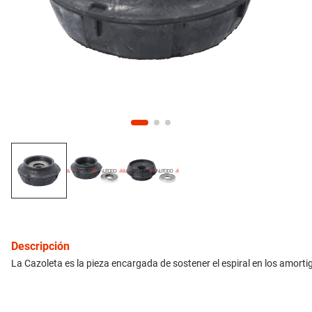
10
.
citroen c4
inyección
refrigeración
instrumental
ferretería
equipamiento
neumáticos
Descripción
gift card
La Cazoleta es la pieza encargada de sostener el espiral en los amort