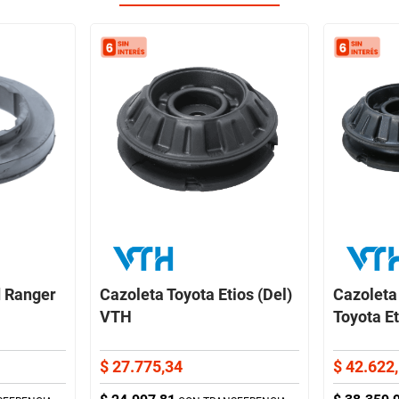
d Ranger
Cazoleta Toyota Etios (Del)
Cazoleta
VTH
Toyota E
$
27
.
775
,
34
$
42
.
622
,