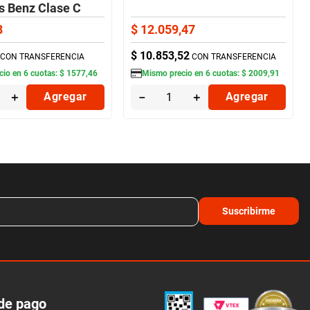
 Benz Clase C
8
$
12
.
059
,
47
$
10
.
853
,
52
CON TRANSFERENCIA
CON TRANSFERENCIA
cio en
6
cuotas:
$
1577
,
46
Mismo precio en
6
cuotas:
$
2009
,
91
＋
Agregar
－
＋
Agregar
Suscribirme
de pago