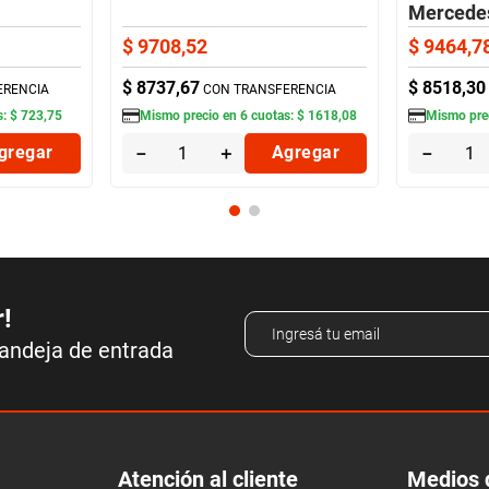
Mercedes
VTH
$
9708
,
52
$
9464
,
7
$
8737
,
67
$
8518
,
30
ERENCIA
CON TRANSFERENCIA
s:
$
723
,
75
Mismo precio en
6
cuotas:
$
1618
,
08
Mismo pre
gregar
－
＋
Agregar
－
r!
bandeja de entrada
Atención al cliente
Medios 