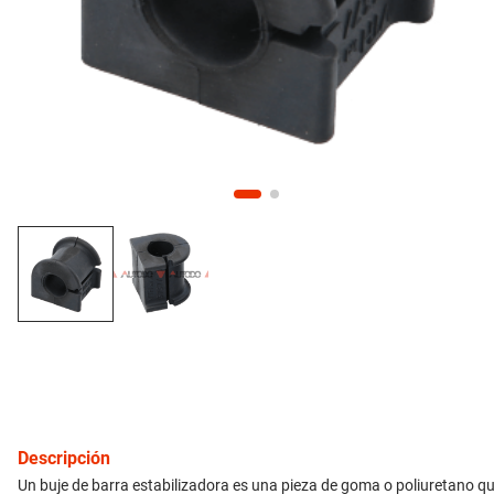
10
.
citroen c4
inyección
refrigeración
instrumental
ferretería
equipamiento
neumáticos
gift card
Descripción
Un buje de barra estabilizadora es una pieza de goma o poliuretano qu