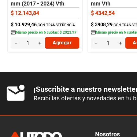
mm (2017 - 2024) Vth
mm Vth
$
12
.
143
,
84
$
4342
,
54
$
10
.
929
,
46
$
3908
,
29
CON TRANSFERENCIA
CON TRANSF
Mismo precio en
6
cuotas:
$
2023
,
97
Mismo precio en
6
cuota
－
＋
Agregar
－
＋
A
¡Suscribite a nuestro newslette
Recibí las ofertas y novedades en tu 
Nosotros