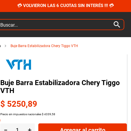
💳 VOLVIERON LAS 6 CUOTAS SIN INTERÉS !!! 💳
car...
a
Buje Barra Estabilizadora Chery Tiggo VTH
Buje Barra Estabilizadora Chery Tiggo
VTH
$
5250
,
89
Precio sin impuestos nacionales
$
4339
,
58
－
＋
Agregar al carrito