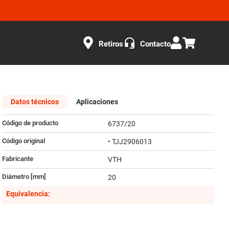
Retiros
Contacto
Datos técnicos
Aplicaciones
Código de producto
6737/20
Código original
• TJJ2906013
Fabricante
VTH
Diámetro [mm]
20
Equivalencia: