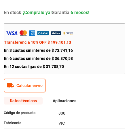
9
.
amortiguador
En stock
Garantia
6 meses!
10
.
bmw
Transferencia 10% OFF
$
199
.
101
,
13
En
3
cuotas sin interés de
$
73
.
741
,
16
En
6
cuotas sin interés de
$
36
.
870
,
58
En
12
cuotas fijas de
$
31
.
708
,
70
Calcular envío
Datos técnicos
Aplicaciones
Código de producto
800
Fabricante
VIC