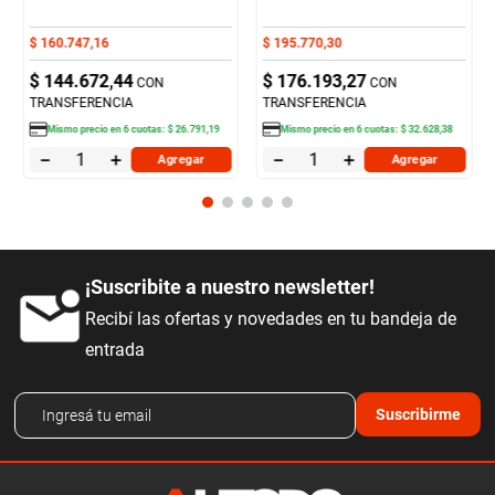
$
160
.
747
,
16
$
195
.
770
,
30
$
144
.
672
,
44
$
176
.
193
,
27
CON
CON
TRANSFERENCIA
TRANSFERENCIA
Mismo precio en
6
cuotas:
$
26
.
791
,
19
Mismo precio en
6
cuotas:
$
32
.
628
,
38
－
＋
－
＋
Agregar
Agregar
¡Suscribite a nuestro newsletter!
Recibí las ofertas y novedades en tu bandeja de
entrada
Suscribirme