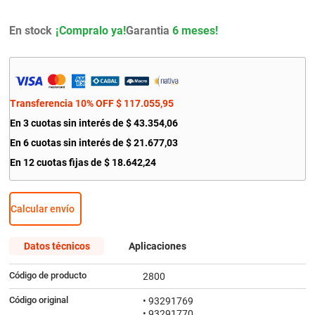
9
.
bmw
En stock
Garantia
6 meses!
10
.
amortiguador
Transferencia 10% OFF
$
117
.
055
,
95
En
3
cuotas sin interés de
$
43
.
354
,
06
En
6
cuotas sin interés de
$
21
.
677
,
03
En
12
cuotas fijas de
$
18
.
642
,
24
Calcular envío
Datos técnicos
Aplicaciones
Código de producto
2800
Código original
• 93291769
• 93291770