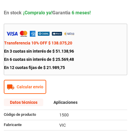
9
.
amortiguador
En stock
Garantia
6 meses!
10
.
bmw
Transferencia 10% OFF
$
138
.
075
,
20
En
3
cuotas sin interés de
$
51
.
138
,
96
En
6
cuotas sin interés de
$
25
.
569
,
48
En
12
cuotas fijas de
$
21
.
989
,
75
Calcular envío
Datos técnicos
Aplicaciones
Código de producto
1500
Fabricante
VIC