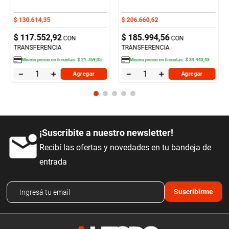
$
130
.
614
,
35
$
206
.
660
,
62
$
117
.
552
,
92
$
185
.
994
,
56
CON
CON
TRANSFERENCIA
TRANSFERENCIA
Mismo precio en
6
cuotas:
$
21
.
769
,
05
Mismo precio en
6
cuotas:
$
34
.
443
,
43
－
＋
－
＋
Agregar
Agregar
¡Suscribite a nuestro newsletter!
Recibí las ofertas y novedades en tu bandeja de
entrada
Suscribirme