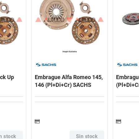
ick Up
Embrague Alfa Romeo 145,
Embragu
146 (Pl+Di+Cr) SACHS
(Pl+Di+
n stock
Sin stock