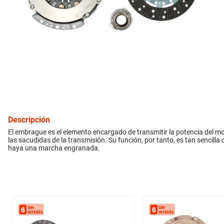
10
.
citroen c4
inyección
refrigeración
instrumental
ferretería
Descripción
equipamiento
El embrague es el elemento encargado de transmitir la potencia del m
las sacudidas de la transmisión. Su función, por tanto, es tan sencill
haya una marcha engranada.
neumáticos
gift card