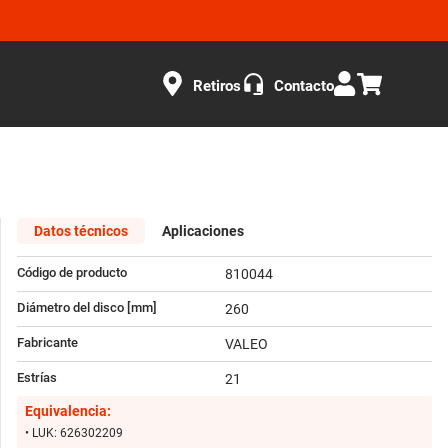
Retiros
Contacto
Datos técnicos
Aplicaciones
Código de producto
810044
Diámetro del disco [mm]
260
Fabricante
VALEO
Estrías
21
Equivalencia:
• LUK: 626302209