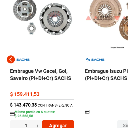
Embrague Vw Gacel, Gol,
Embrague Isuzu P
Saveiro (Pl+Di+Cr) SACHS
(Pl+Di+Cr) SACHS
$
159
.
411
,
53
$
143
.
470
,
38
CON TRANSFERENCIA
Mismo precio en
6
cuotas:
$
26
.
568
,
58
－
＋
Agregar
Si