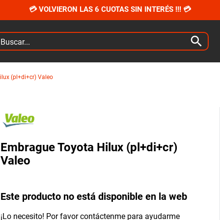
💳 VOLVIERON LAS 6 CUOTAS SIN INTERÉS !!! 💳
car...
ux (pl+di+cr) Valeo
Embrague Toyota Hilux (pl+di+cr)
Valeo
Este producto no está disponible en la web
¡Lo necesito! Por favor contáctenme para ayudarme