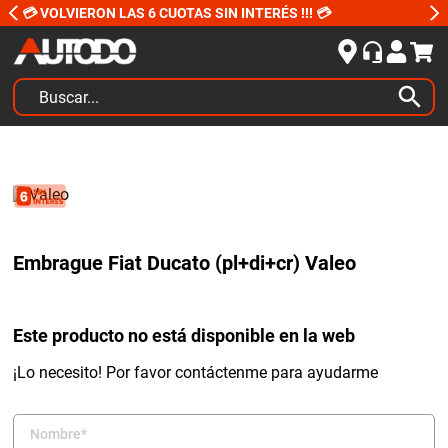
💳 VOLVIERON LAS 6 CUOTAS SIN INTERÉS !!! 💳
Buscar...
TÉRMINOS MÁS BUSCADOS
1
.
kits
2
.
amortiguadores
3
.
honda civic
Embrague Fiat Ducato (pl+di+cr) Valeo
4
.
kit distribución
5
.
bujias ngk
Este producto no está disponible en la web
6
.
bora
¡Lo necesito! Por favor contáctenme para ayudarme
7
.
citroen c4
8
.
yokohama