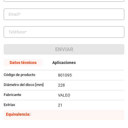
9
.
amortiguador
10
.
bmw
ENVIAR
Datos técnicos
Aplicaciones
Código de producto
801095
Diámetro del disco [mm]
228
Fabricante
VALEO
Estrías
21
Equivalencia: