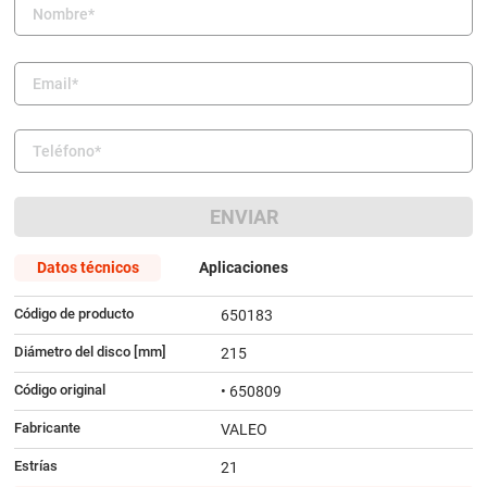
9
.
amortiguador
10
.
citroen c4
ENVIAR
Datos técnicos
Aplicaciones
Código de producto
650183
Diámetro del disco [mm]
215
Código original
• 650809
Fabricante
VALEO
Estrías
21