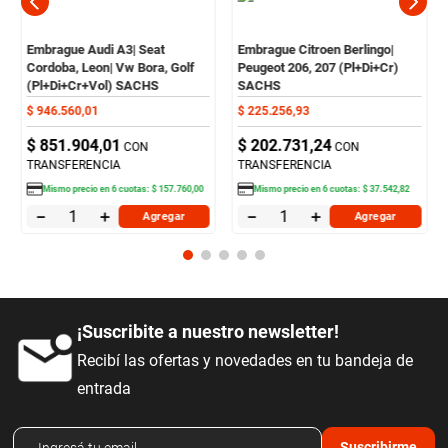
Embrague Audi A3| Seat
Embrague Citroen Berlingo|
Cordoba, Leon| Vw Bora, Golf
Peugeot 206, 207 (Pl+Di+Cr)
(Pl+Di+Cr+Vol) SACHS
SACHS
$
946
.
560
,
01
$
225
.
256
,
93
$
851
.
904
,
01
$
202
.
731
,
24
CON
CON
TRANSFERENCIA
TRANSFERENCIA
Mismo precio en
6
cuotas:
$
157
.
760
,
00
Mismo precio en
6
cuotas:
$
37
.
542
,
82
－
＋
－
＋
Agregar
Agregar
¡Suscribite a nuestro newsletter!
Recibí las ofertas y novedades en tu bandeja de
entrada
Suscribirme