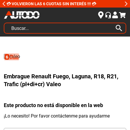
💳 VOLVIERON LAS 6 CUOTAS SIN INTERÉS !!! 💳
Buscar...
TÉRMINOS MÁS BUSCADOS
1
.
kits
2
.
amortiguadores
3
.
bujias ngk
Embrague Renault Fuego, Laguna, R18, R21,
4
.
honda civic
Trafic (pl+di+cr) Valeo
5
.
renault
6
.
bora
Este producto no está disponible en la web
7
.
bmw
¡Lo necesito! Por favor contáctenme para ayudarme
8
.
sprinter