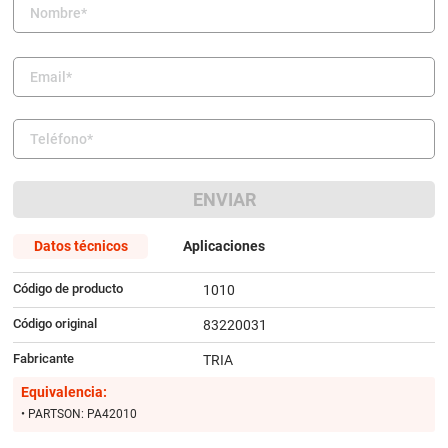
9
.
amortiguador
10
.
citroen c4
ENVIAR
Datos técnicos
Aplicaciones
Código de producto
1010
Código original
83220031
Fabricante
TRIA
Equivalencia:
• PARTSON: PA42010