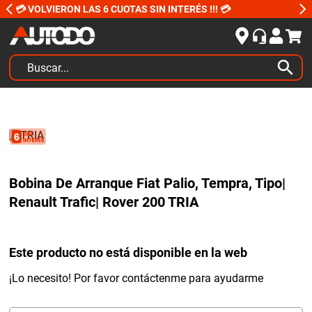
💳 VOLVIERON LAS 6 CUOTAS SIN INTERÉS !!! 💳
Buscar...
TÉRMINOS MÁS BUSCADOS
1
.
kits
2
.
amortiguadores
3
.
bujias ngk
Bobina De Arranque Fiat Palio, Tempra, Tipo|
4
.
honda civic
Renault Trafic| Rover 200 TRIA
5
.
renault
6
.
bora
Este producto no está disponible en la web
7
.
bmw
¡Lo necesito! Por favor contáctenme para ayudarme
8
.
sprinter