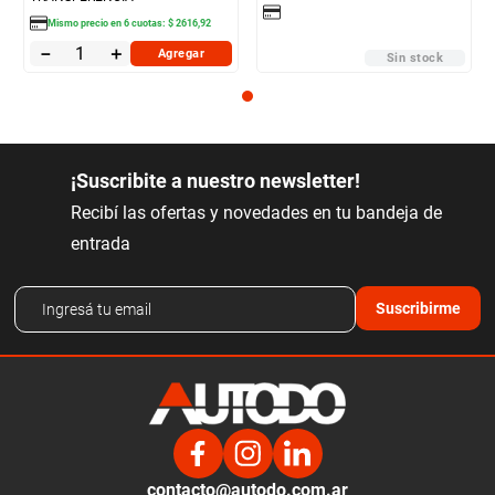
Mismo precio en
6
cuotas:
$
2616
,
92
－
＋
Agregar
Sin stock
¡Suscribite a nuestro newsletter!
Recibí las ofertas y novedades en tu bandeja de
entrada
Suscribirme
contacto@autodo.com.ar