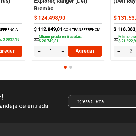
Tras)
Explorer, Ranger (Del)
(Del) Ra
Brembo
$
124
.
498
,
90
$
131
.
53
$
112
.
049
,
01
$
118
.
383
SFERENCIA
CON TRANSFERENCIA
Mismo precio en
6
cuotas:
Mismo pre
s:
$
9837
,
18
$
20
.
749
,
81
$
21
.
922
,
gregar
－
＋
Agregar
－
r!
bandeja de entrada