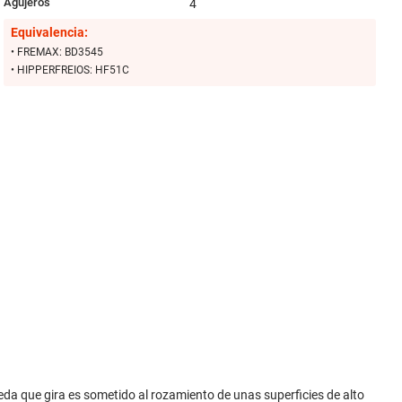
Agujeros
4
Equivalencia:
• FREMAX: BD3545
• HIPPERFREIOS: HF51C
ueda que gira es sometido al rozamiento de unas superficies de alto