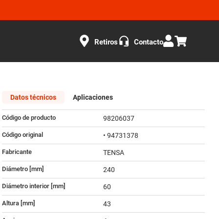
Retiros
Contacto
Datos técnicos
Aplicaciones
Código de producto
98206037
Código original
• 94731378
Fabricante
TENSA
Diámetro [mm]
240
Diámetro interior [mm]
60
Altura [mm]
43