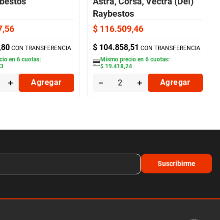
ybestos
Astra, Corsa, Vectra (Del)
Raybestos
7
,
56
$
116
.
509
,
46
,
80
$
104
.
858
,
51
CON TRANSFERENCIA
CON TRANSFERENCIA
cio en
6
cuotas:
Mismo precio en
6
cuotas:
93
$
19
.
418
,
24
＋
Agregar
－
＋
Agregar
Suscribirme