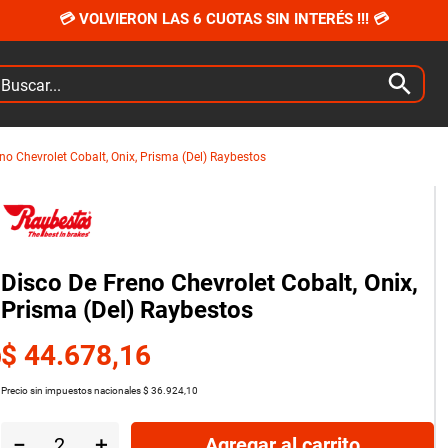
💳 VOLVIERON LAS 6 CUOTAS SIN INTERÉS !!! 💳
car...
no Chevrolet Cobalt, Onix, Prisma (Del) Raybestos
Disco De Freno Chevrolet Cobalt, Onix,
Prisma (Del) Raybestos
$
44
.
678
,
16
Precio sin impuestos nacionales
$
36
.
924
,
10
－
＋
Agregar al carrito