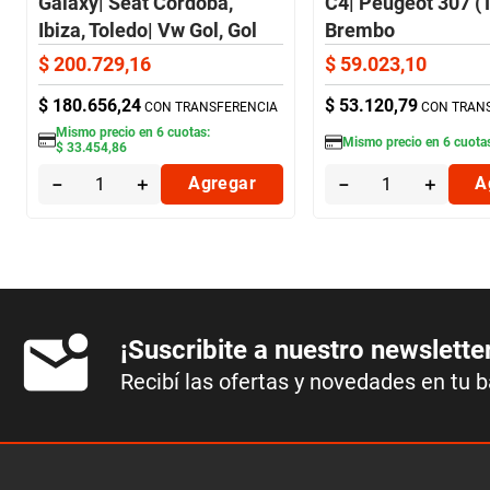
Galaxy| Seat Cordoba,
C4| Peugeot 307 (
Ibiza, Toledo| Vw Gol, Gol
Brembo
Country, Polo, Quantum,
$
200
.
729
,
16
$
59
.
023
,
10
Saveiro (Del) Brembo
$
180
.
656
,
24
$
53
.
120
,
79
CON TRANSFERENCIA
CON TRAN
Mismo precio en
6
cuotas:
Mismo precio en
6
cuota
$
33
.
454
,
86
－
＋
Agregar
－
＋
A
¡Suscribite a nuestro newslette
Recibí las ofertas y novedades en tu 