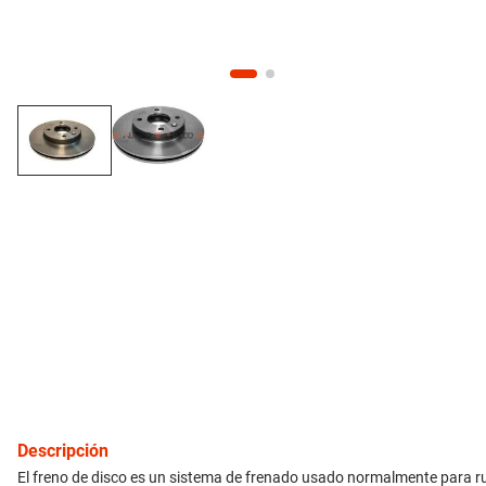
10
.
citroen c4
inyección
refrigeración
instrumental
ferretería
equipamiento
neumáticos
gift card
Descripción
El freno de disco es un sistema de frenado usado normalmente para rued