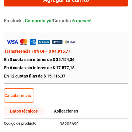
9
.
amortiguador
10
.
citroen c4
En stock
Garantia
6 meses!
Transferencia 10% OFF
$
94
.
916
,
77
En
3
cuotas sin interés de
$
35
.
154
,
36
En
6
cuotas sin interés de
$
17
.
577
,
18
En
12
cuotas fijas de
$
15
.
116
,
37
Calcular envío
Datos técnicos
Aplicaciones
Código de producto
98205690