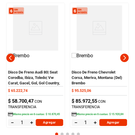
Disco De Freno Audi 80| Seat
Disco De Freno Chevrolet
Corodba, Ibiza, Toledo| Vw
Corsa, Meriva, Montana (Del)
Carat, Gacel, Gol, Gol Country,
Brembo
Polo, Saveiro (Del) Brembo
$
65
.
222
,
74
$
95
.
525
,
06
$
58
.
700
,
47
$
85
.
972
,
55
CON
CON
TRANSFERENCIA
TRANSFERENCIA
Mismo precio en
6
cuotas:
$
10
.
870
,
45
Mismo precio en
6
cuotas:
$
15
.
920
,
84
－
＋
－
＋
Agregar
Agregar