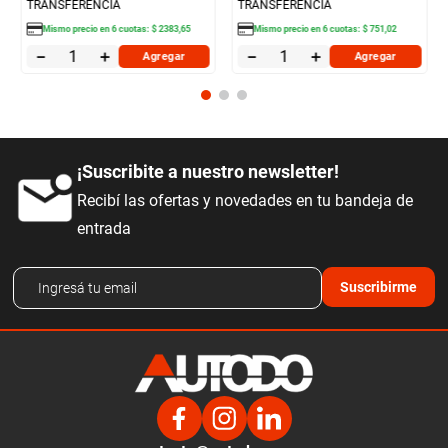
TRANSFERENCIA
TRANSFERENCIA
Mismo precio en
6
cuotas:
$
2383
,
65
Mismo precio en
6
cuotas:
$
751
,
02
－
＋
－
＋
Agregar
Agregar
¡Suscribite a nuestro newsletter!
Recibí las ofertas y novedades en tu bandeja de
entrada
Suscribirme