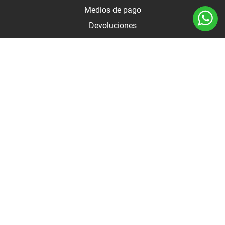
Medios de pago
Devoluciones
Contáctanos
Medios de pago
Botón de arrepentimiento
Autodo 2025 - Todos los derechos reservados |
Términos y
condiciones