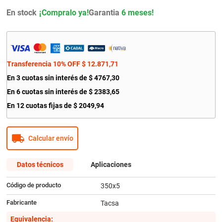
9
.
amortiguador
En stock
Garantia
6 meses!
10
.
citroen c4
Transferencia 10% OFF
$
12
.
871
,
71
En
3
cuotas sin interés de
$
4767
,
30
En
6
cuotas sin interés de
$
2383
,
65
En
12
cuotas fijas de
$
2049
,
94
Calcular envío
Datos técnicos
Aplicaciones
Código de producto
350x5
Fabricante
Tacsa
Equivalencia: