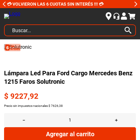
💳 VOLVIERON LAS 6 CUOTAS SIN INTERÉS !!! 💳
Buscar...
TÉRMINOS MÁS BUSCADOS
1
.
kits
2
.
amortiguadores
Lámpara Led Para Ford Cargo Mercedes Benz
3
.
bujias ngk
1215 Faros Solutronic
4
.
honda civic
$
9227
,
92
5
.
bora
Precio sin impuestos nacionales
$
7626
,
38
6
.
yokohama
－
＋
7
.
renault
8
.
amortiguador
Agregar al carrito