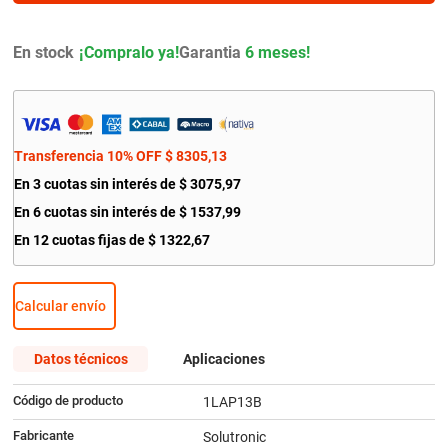
9
.
bmw
10
.
citroen c4
En stock
Garantia
6 meses!
Transferencia 10% OFF
$
8305
,
13
En
3
cuotas sin interés de
$
3075
,
97
En
6
cuotas sin interés de
$
1537
,
99
En
12
cuotas fijas de
$
1322
,
67
Calcular envío
Datos técnicos
Aplicaciones
Código de producto
1LAP13B
Fabricante
Solutronic