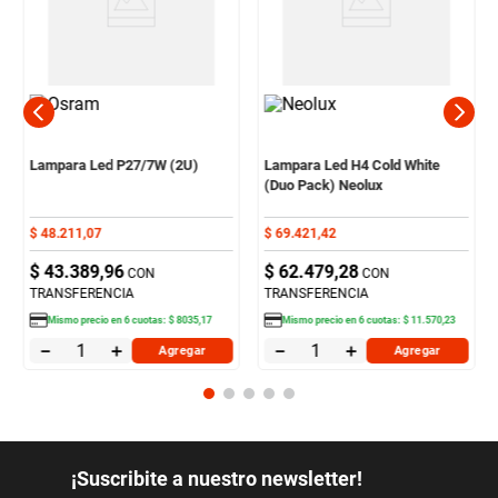
Lampara Led P27/7W (2U)
Lampara Led H4 Cold White
(Duo Pack) Neolux
$
48
.
211
,
07
$
69
.
421
,
42
$
43
.
389
,
96
$
62
.
479
,
28
CON
CON
TRANSFERENCIA
TRANSFERENCIA
Mismo precio en
6
cuotas:
$
8035
,
17
Mismo precio en
6
cuotas:
$
11
.
570
,
23
－
＋
－
＋
Agregar
Agregar
¡Suscribite a nuestro newsletter!