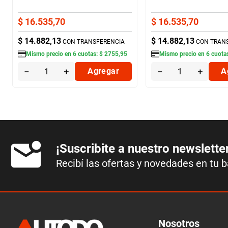
$
16
.
535
,
70
$
16
.
535
,
70
$
14
.
882
,
13
$
14
.
882
,
13
CON TRANSFERENCIA
CON TRAN
Mismo precio en
6
cuotas:
$
2755
,
95
Mismo precio en
6
cuota
－
＋
Agregar
－
＋
A
¡Suscribite a nuestro newslette
Recibí las ofertas y novedades en tu 
Nosotros