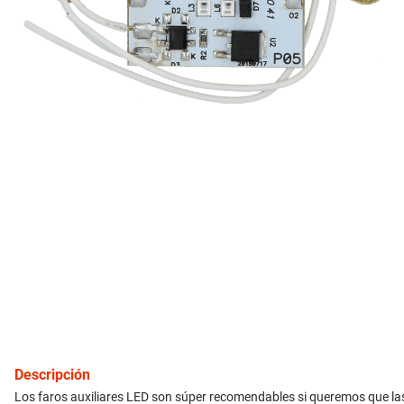
10
.
citroen c4
inyección
refrigeración
instrumental
ferretería
equipamiento
neumáticos
gift card
Descripción
Los faros auxiliares LED son súper recomendables si queremos que las 