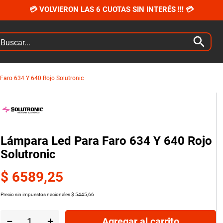
💳 VOLVIERON LAS 6 CUOTAS SIN INTERÉS !!! 💳
car...
Faro 634 Y 640 Rojo Solutronic
Lámpara Led Para Faro 634 Y 640 Rojo
Solutronic
$
6589
,
25
Precio sin impuestos nacionales
$
5445
,
66
－
＋
Agregar al carrito