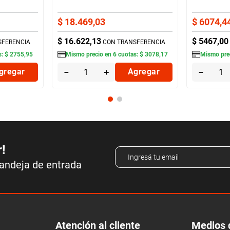
$
18
.
469
,
03
$
6074
,
4
$
16
.
622
,
13
$
5467
,
00
SFERENCIA
CON TRANSFERENCIA
s:
$
2755
,
95
Mismo precio en
6
cuotas:
$
3078
,
17
Mismo pre
gregar
－
＋
Agregar
－
r!
bandeja de entrada
Atención al cliente
Medios 