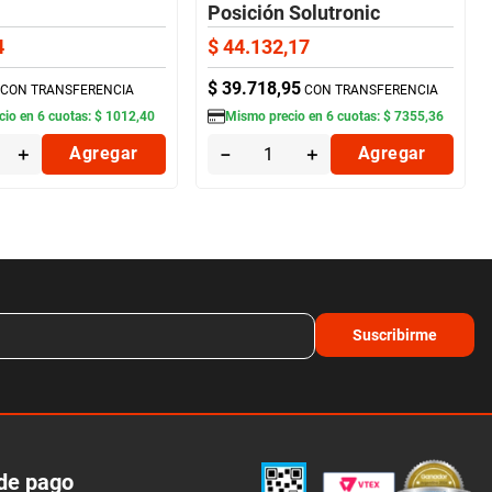
Posición Solutronic
4
$
44
.
132
,
17
$
39
.
718
,
95
CON TRANSFERENCIA
CON TRANSFERENCIA
cio en
6
cuotas:
$
1012
,
40
Mismo precio en
6
cuotas:
$
7355
,
36
＋
Agregar
－
＋
Agregar
Suscribirme
de pago