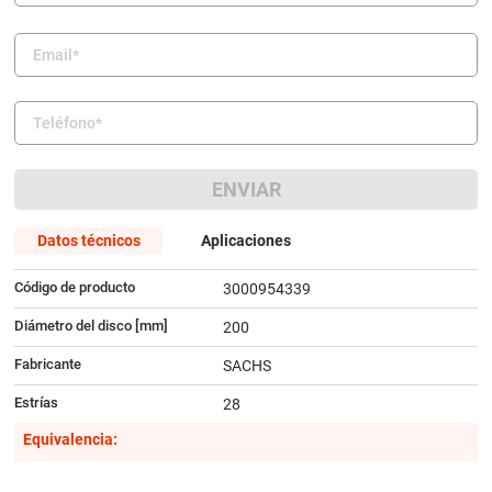
9
.
amortiguador
10
.
citroen c4
ENVIAR
Datos técnicos
Aplicaciones
Código de producto
3000954339
Diámetro del disco [mm]
200
Fabricante
SACHS
Estrías
28
Equivalencia: