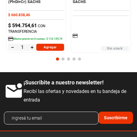
(Pl+Di+Cr) SACHS
SACHS
$
660
.
838
,
46
$
594
.
754
,
61
CON
TRANSFERENCIA
Mismo precio en
6
cuotas:
$
110
.
139
,
74
－
＋
Agregar
Sin stock
¡Suscribite a nuestro newsletter!
Recibí las ofertas y novedades en tu bandeja de
entrada
Suscribirme