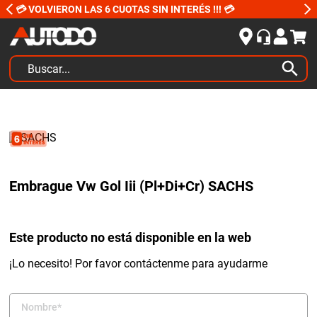
💳 VOLVIERON LAS 6 CUOTAS SIN INTERÉS !!! 💳
Buscar...
TÉRMINOS MÁS BUSCADOS
1
.
kits
2
.
amortiguadores
3
.
bujias ngk
Embrague Vw Gol Iii (Pl+Di+Cr) SACHS
4
.
honda civic
5
.
renault
Este producto no está disponible en la web
6
.
bora
¡Lo necesito! Por favor contáctenme para ayudarme
7
.
bmw
8
.
sprinter