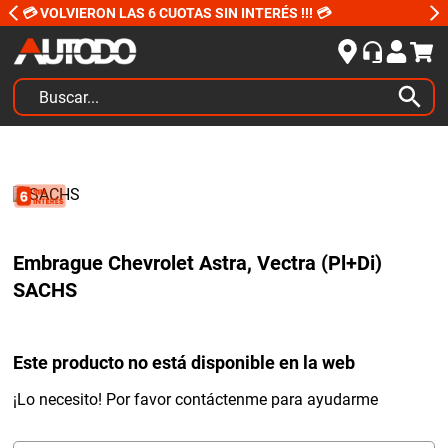
💳 VOLVIERON LAS 6 CUOTAS SIN INTERÉS !!! 💳
Buscar...
TÉRMINOS MÁS BUSCADOS
1
.
kits
2
.
amortiguadores
3
.
bujias ngk
Embrague Chevrolet Astra, Vectra (Pl+Di)
4
.
honda civic
SACHS
5
.
bora
6
.
yokohama
Este producto no está disponible en la web
7
.
amortiguador
¡Lo necesito! Por favor contáctenme para ayudarme
8
.
renault