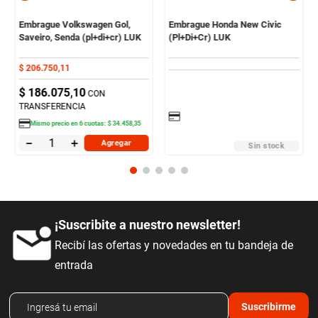
Embrague Volkswagen Gol,
Embrague Honda New Civic
Saveiro, Senda (pl+di+cr) LUK
(Pl+Di+Cr) LUK
$
206
.
750
,
11
$
186
.
075
,
10
CON
TRANSFERENCIA
Mismo precio en
6
cuotas:
$
34
.
458
,
35
－
＋
Agregar
Sin stock
¡Suscribite a nuestro newsletter!
Recibí las ofertas y novedades en tu bandeja de
entrada
Suscribirme