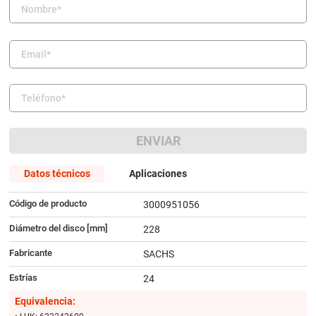
9
.
bmw
10
.
citroen c4
ENVIAR
Datos técnicos
Aplicaciones
Código de producto
3000951056
Diámetro del disco [mm]
228
Fabricante
SACHS
Estrías
24
Equivalencia: