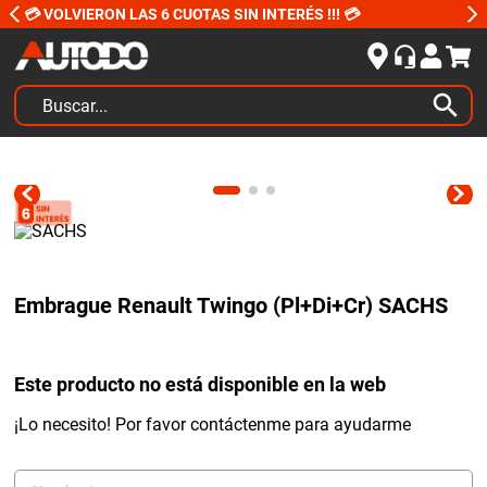
💳 VOLVIERON LAS 6 CUOTAS SIN INTERÉS !!! 💳
Buscar...
TÉRMINOS MÁS BUSCADOS
1
.
kits
2
.
amortiguadores
3
.
bujias ngk
Embrague Renault Twingo (Pl+Di+Cr) SACHS
4
.
honda civic
5
.
renault
Este producto no está disponible en la web
6
.
bora
7
.
bmw
¡Lo necesito! Por favor contáctenme para ayudarme
8
.
sprinter