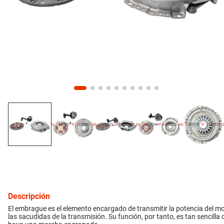
10
.
amortiguador
inyección
refrigeración
instrumental
ferretería
equipamiento
neumáticos
gift card
Descripción
El embrague es el elemento encargado de transmitir la potencia del m
las sacudidas de la transmisión. Su función, por tanto, es tan sencill