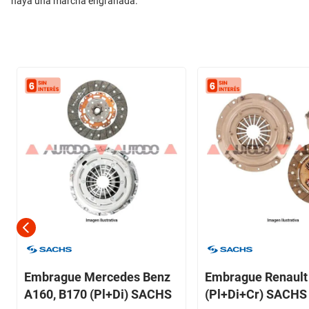
haya una marcha engranada.
Embrague Mercedes Benz
Embrague Renault
A160, B170 (Pl+Di) SACHS
(Pl+Di+Cr) SACHS