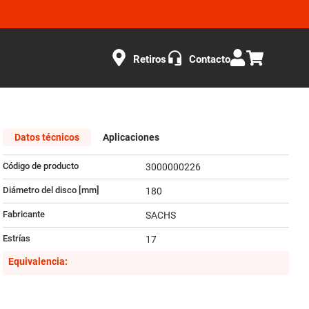
Retiros
Contacto
Datos técnicos
Aplicaciones
Código de producto
3000000226
Diámetro del disco [mm]
180
Fabricante
SACHS
Estrías
17
Equivalencia: