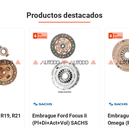
Productos destacados
 R19, R21
Embrague Ford Focus Ii
Embrague
(Pl+Di+Act+Vol) SACHS
Omega (