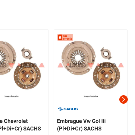
 Chevrolet
Embrague Vw Gol Iii
Pl+Di+Cr) SACHS
(Pl+Di+Cr) SACHS