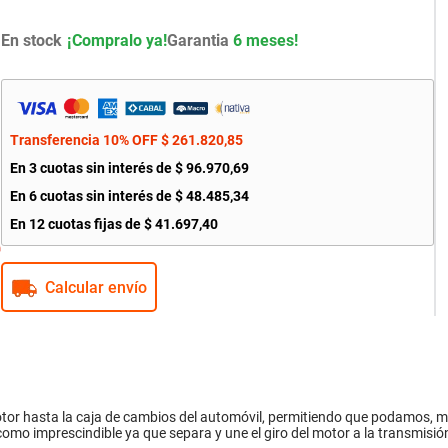
En stock
Garantia
6 meses!
Transferencia 10% OFF
$
261
.
820
,
85
En
3
cuotas sin interés de
$
96
.
970
,
69
En
6
cuotas sin interés de
$
48
.
485
,
34
En
12
cuotas fijas de
$
41
.
697
,
40
Calcular envío
otor hasta la caja de cambios del automóvil, permitiendo que podamos, 
a como imprescindible ya que separa y une el giro del motor a la transmisi