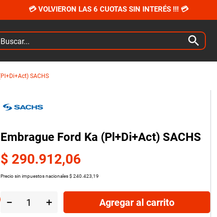
💳 VOLVIERON LAS 6 CUOTAS SIN INTERÉS !!! 💳
car...
(Pl+Di+Act) SACHS
Embrague Ford Ka (Pl+Di+Act) SACHS
$
290
.
912
,
06
Precio sin impuestos nacionales
$
240
.
423
,
19
－
＋
Agregar al carrito