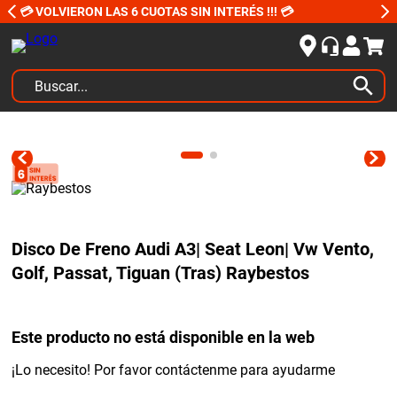
💳 VOLVIERON LAS 6 CUOTAS SIN INTERÉS !!! 💳
Buscar...
TÉRMINOS MÁS BUSCADOS
1
.
kits
2
.
amortiguadores
3
.
bujias ngk
Disco De Freno Audi A3| Seat Leon| Vw Vento,
4
.
honda civic
Golf, Passat, Tiguan (Tras) Raybestos
5
.
bora
6
.
renault
Este producto no está disponible en la web
7
.
bmw
¡Lo necesito! Por favor contáctenme para ayudarme
8
.
sprinter