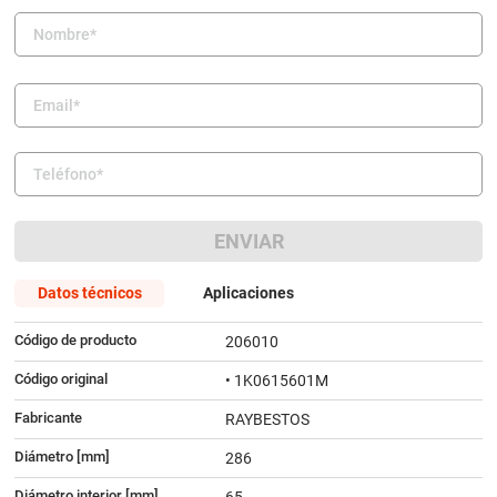
9
.
amortiguador
10
.
citroen c4
ENVIAR
Datos técnicos
Aplicaciones
Código de producto
206010
Código original
• 1K0615601M
Fabricante
RAYBESTOS
Diámetro [mm]
286
Diámetro interior [mm]
65