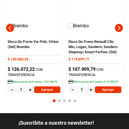
Disco De Freno Vw Polo, Virtus
Disco De Freno Renault Clio
(Del) Brembo
Mio, Logan, Sandero, Sandero
Stepway| Smart Forfour (Del)
Brembo
$
140
.
080
,
24
$
119
.
899
,
77
$
126
.
072
,
22
$
107
.
909
,
79
CON
CON
TRANSFERENCIA
TRANSFERENCIA
Mismo precio en
6
cuotas:
$
23
.
346
,
70
Mismo precio en
6
cuotas:
$
19
.
983
,
29
－
＋
－
＋
Agregar
Agregar
¡Suscribite a nuestro newsletter!