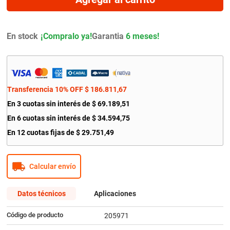
9
.
amortiguador
10
.
citroen c4
En stock
Garantia
6 meses!
Transferencia 10% OFF
$
186
.
811
,
67
En
3
cuotas sin interés de
$
69
.
189
,
51
En
6
cuotas sin interés de
$
34
.
594
,
75
En
12
cuotas fijas de
$
29
.
751
,
49
Calcular envío
Datos técnicos
Aplicaciones
Código de producto
205971