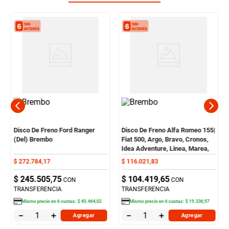
Disco De Freno Ford Ranger
Disco De Freno Alfa Romeo 155|
(Del) Brembo
Fiat 500, Argo, Bravo, Cronos,
Idea Adventure, Linea, Marea,
Palio, Pulse, Stilo, Strada (Del)
$
272
.
784
,
17
$
116
.
021
,
83
Brembo
$
245
.
505
,
75
$
104
.
419
,
65
CON
CON
TRANSFERENCIA
TRANSFERENCIA
Mismo precio en
6
cuotas:
$
45
.
464
,
02
Mismo precio en
6
cuotas:
$
19
.
336
,
97
－
＋
－
＋
Agregar
Agregar