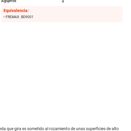
Agujeros
4
Equivalencia:
• FREMAX: BD9001
ueda que gira es sometido al rozamiento de unas superficies de alto