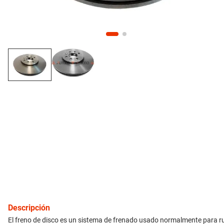
10
.
citroen c4
inyección
refrigeración
instrumental
ferretería
equipamiento
neumáticos
gift card
Descripción
El freno de disco es un sistema de frenado usado normalmente para rued