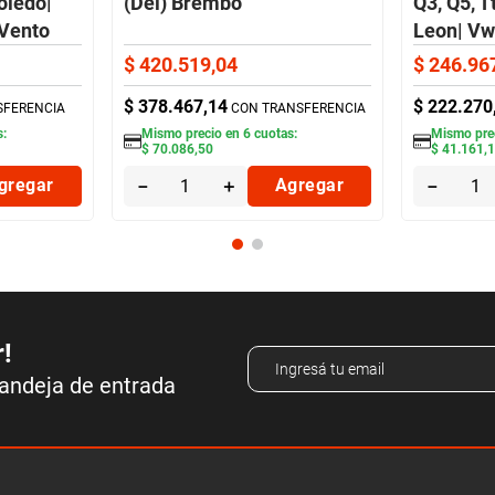
oledo|
(Del) Brembo
Q3, Q5, Tt
 Vento
Leon| Vw 
Scirocco,
$
420
.
519
,
04
$
246
.
96
Touareg,
$
378
.
467
,
14
$
222
.
270
SFERENCIA
CON TRANSFERENCIA
Brembo
s:
Mismo precio en
6
cuotas:
Mismo pre
$
70
.
086
,
50
$
41
.
161
,
gregar
－
＋
Agregar
－
r!
bandeja de entrada