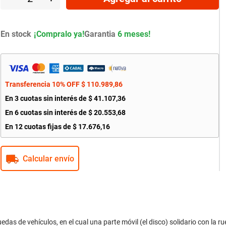
En stock
Garantia
6 meses!
Transferencia 10% OFF
$
110
.
989
,
86
En
3
cuotas sin interés de
$
41
.
107
,
36
En
6
cuotas sin interés de
$
20
.
553
,
68
En
12
cuotas fijas de
$
17
.
676
,
16
Calcular envío
as de vehículos, en el cual una parte móvil (el disco) solidario con la r