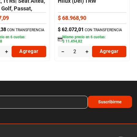
, Tt Rs| Seat Altea,
Hilux (Del) TRW
Golf, Passat,
 Taos, Tiguan,
7
,
09
$
68
.
968
,
90
 Vento (Del)
,
38
$
62
.
072
,
01
CON TRANSFERENCIA
CON TRANSFERENCIA
cio en
6
cuotas:
Mismo precio en
6
cuotas:
18
$
11
.
494
,
82
＋
Agregar
－
＋
Agregar
Suscribirme