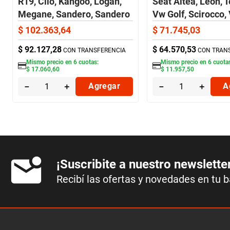
R19, Clio, Kangoo, Logan,
Seat Altea, Leon, T
Megane, Sandero, Sandero
Vw Golf, Scirocco,
Stepway, Scenic, Symbol
(Tras) Brembo
$
102
.
363
,
64
$
71
.
745
,
03
(Del) Brembo
$
92
.
127
,
28
$
64
.
570
,
53
CON TRANSFERENCIA
CON TRAN
Mismo precio en
6
cuotas:
Mismo precio en
6
cuota
$
17
.
060
,
60
$
11
.
957
,
50
－
＋
Agregar
－
＋
A
¡Suscribite a nuestro newslette
Recibí las ofertas y novedades en tu 