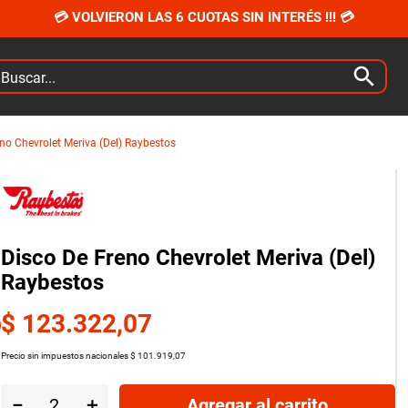
💳 VOLVIERON LAS 6 CUOTAS SIN INTERÉS !!! 💳
car...
no Chevrolet Meriva (Del) Raybestos
Disco De Freno Chevrolet Meriva (Del)
Raybestos
$
123
.
322
,
07
Precio sin impuestos nacionales
$
101
.
919
,
07
－
＋
Agregar al carrito