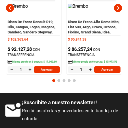
Disco De Freno Renault R19,
Disco De Freno Alfa Rome Mito|
Clio, Kangoo, Logan, Megane,
Fiat 500, Argo, Bravo, Cronos,
Sandero, Sandero Stepway,
Fiorino, Grand Siena, Idea,
Scenic, Symbol (Del) Brembo
Linea, Marea, Palio, Punto,
$
102
.
363
,
64
$
95
.
841
,
38
Qubo, Stilo, Tempra, Uno (Del)
$
92
.
127
,
28
$
86
.
257
,
24
CON
CON
TRANSFERENCIA
TRANSFERENCIA
Mismo precio en
6
cuotas:
$
17
.
060
,
60
Mismo precio en
6
cuotas:
$
15
.
973
,
56
－
＋
－
＋
Agregar
Agregar
¡Suscribite a nuestro newsletter!
Recibí las ofertas y novedades en tu bandeja de
entrada