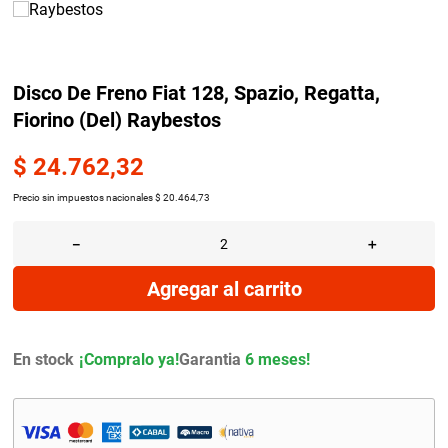
9
.
amortiguador
10
.
citroen c4
Disco De Freno Fiat 128, Spazio, Regatta,
Fiorino (Del) Raybestos
$
24
.
762
,
32
Precio sin impuestos nacionales
$
20
.
464
,
73
－
＋
Agregar al carrito
En stock
Garantia
6 meses!