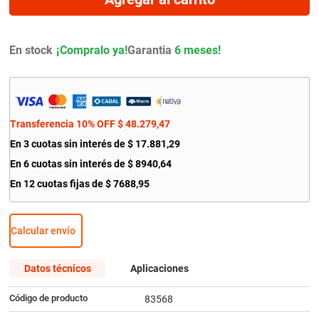
9
.
amortiguador
10
.
bmw
En stock
Garantia
6 meses!
Transferencia 10% OFF
$
48
.
279
,
47
En
3
cuotas sin interés de
$
17
.
881
,
29
En
6
cuotas sin interés de
$
8940
,
64
En
12
cuotas fijas de
$
7688
,
95
Calcular envío
Datos técnicos
Aplicaciones
Código de producto
83568