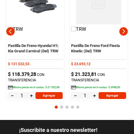
Pastilla De Freno Hyundai H1|
Pastilla De Freno Ford Fiesta
Kia Grand Carnival (Del) TRW
Kinetic (Del) TRW
$
131
.
532
,
53
$
23
.
693
,
12
$
118
.
379
,
28
$
21
.
323
,
81
CON
CON
TRANSFERENCIA
TRANSFERENCIA
Mismo precio en
6
cuotas:
$
21
.
922
,
08
Mismo precio en
6
cuotas:
$
3948
,
85
－
＋
－
＋
Agregar
Agregar
¡Suscribite a nuestro newsletter!