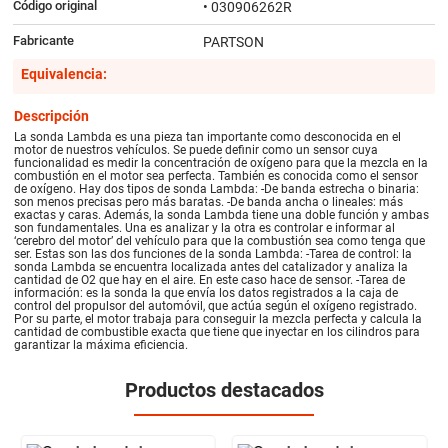
Código original
• 030906262R
Fabricante
PARTSON
Equivalencia:
Descripción
La sonda Lambda es una pieza tan importante como desconocida en el
motor de nuestros vehículos. Se puede definir como un sensor cuya
funcionalidad es medir la concentración de oxígeno para que la mezcla en la
combustión en el motor sea perfecta. También es conocida como el sensor
de oxígeno. Hay dos tipos de sonda Lambda: -De banda estrecha o binaria:
son menos precisas pero más baratas. -De banda ancha o lineales: más
exactas y caras. Además, la sonda Lambda tiene una doble función y ambas
son fundamentales. Una es analizar y la otra es controlar e informar al
‘cerebro del motor’ del vehículo para que la combustión sea como tenga que
ser. Estas son las dos funciones de la sonda Lambda: -Tarea de control: la
sonda Lambda se encuentra localizada antes del catalizador y analiza la
cantidad de O2 que hay en el aire. En este caso hace de sensor. -Tarea de
información: es la sonda la que envía los datos registrados a la caja de
control del propulsor del automóvil, que actúa según el oxígeno registrado.
Por su parte, el motor trabaja para conseguir la mezcla perfecta y calcula la
cantidad de combustible exacta que tiene que inyectar en los cilindros para
garantizar la máxima eficiencia.
Productos destacados