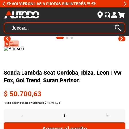
💳 VOLVIERON LAS 6 CUOTAS SIN INTERÉS !!! 💳
Buscar...
TÉRMINOS MÁS BUSCADOS
1
.
kits
2
.
amortiguadores
3
.
bujias ngk
Sonda Lambda Seat Cordoba, Ibiza, Leon | Vw
Fox, Gol Trend, Suran Partson
4
.
honda civic
5
.
bora
$
50
.
700
,
63
6
.
renault
Precio sin impuestos nacionales
$
41
.
901
,
35
7
.
bmw
－
＋
8
.
sprinter
Agregar al carrito