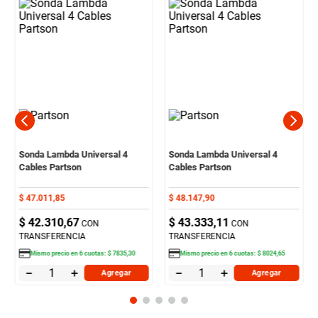
Sonda Lambda Universal 4
Sonda Lambda Universal 4
Cables Partson
Cables Partson
$
47
.
011
,
85
$
48
.
147
,
90
$
42
.
310
,
67
$
43
.
333
,
11
CON
CON
TRANSFERENCIA
TRANSFERENCIA
Mismo precio en
6
cuotas:
$
7835
,
30
Mismo precio en
6
cuotas:
$
8024
,
65
－
＋
－
＋
Agregar
Agregar