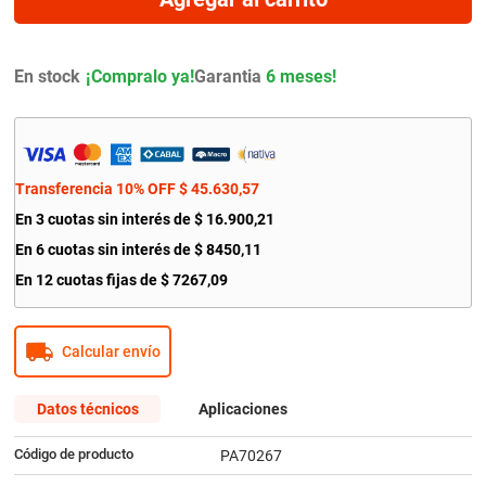
9
.
amortiguador
10
.
citroen c4
En stock
Garantia
6 meses!
Transferencia 10% OFF
$
45
.
630
,
57
En
3
cuotas sin interés de
$
16
.
900
,
21
En
6
cuotas sin interés de
$
8450
,
11
En
12
cuotas fijas de
$
7267
,
09
Calcular envío
Datos técnicos
Aplicaciones
Código de producto
PA70267