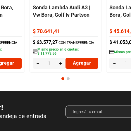
Bora,
Sonda Lambda Audi A3 |
Sonda L
on
Vw Bora, Golf Iv Partson
Bora, Gol
$
70
.
641
,
41
$
45
.
614
,
$
63
.
577
,
27
$
41
.
053
,
SFERENCIA
CON TRANSFERENCIA
s:
Mismo precio en
6
cuotas:
Mismo pre
$
11
.
773
,
56
gregar
－
＋
Agregar
－
r!
bandeja de entrada