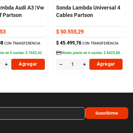
ambda Audi A3 |Vw
Sonda Lambda Universal 4
f Partson
Cables Partson
53
$
50
.
555
,
29
08
$
45
.
499
,
76
CON TRANSFERENCIA
CON TRANSFERENCIA
cio en
6
cuotas:
$
7602
,
42
Mismo precio en
6
cuotas:
$
8425
,
88
＋
Agregar
－
＋
Agregar
Suscribirme