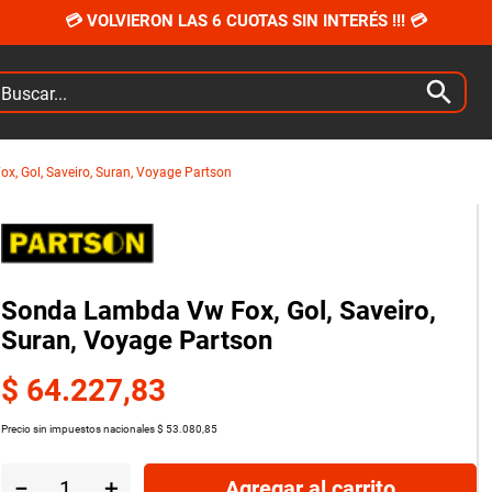
💳 VOLVIERON LAS 6 CUOTAS SIN INTERÉS !!! 💳
car...
, Gol, Saveiro, Suran, Voyage Partson
Sonda Lambda Vw Fox, Gol, Saveiro,
Suran, Voyage Partson
$
64
.
227
,
83
Precio sin impuestos nacionales
$
53
.
080
,
85
－
＋
Agregar al carrito