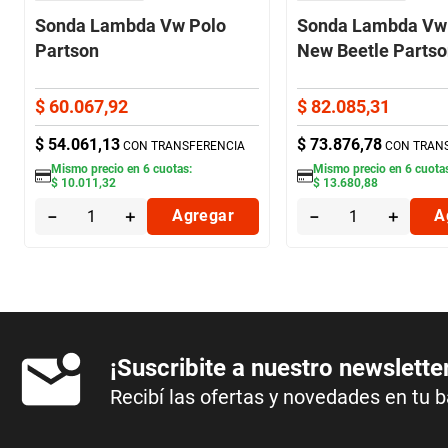
Sonda Lambda Vw Polo
Sonda Lambda Vw 
Partson
New Beetle Parts
$
60
.
067
,
92
$
82
.
085
,
31
$
54
.
061
,
13
$
73
.
876
,
78
CON TRANSFERENCIA
CON TRAN
Mismo precio en
6
cuotas:
Mismo precio en
6
cuota
$
10
.
011
,
32
$
13
.
680
,
88
－
＋
Agregar
－
＋
A
¡Suscribite a nuestro newslette
Recibí las ofertas y novedades en tu 