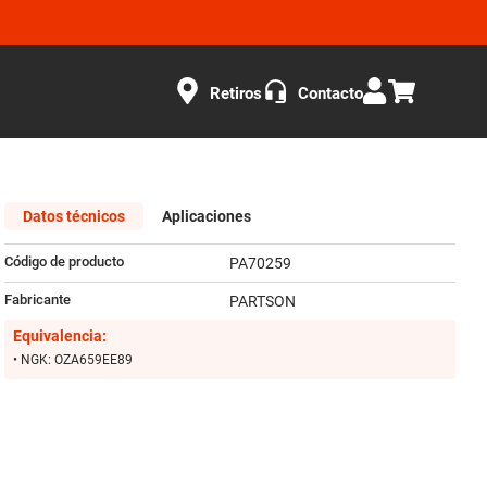
Retiros
Contacto
Datos técnicos
Aplicaciones
Código de producto
PA70259
Fabricante
PARTSON
Equivalencia:
• NGK: OZA659EE89