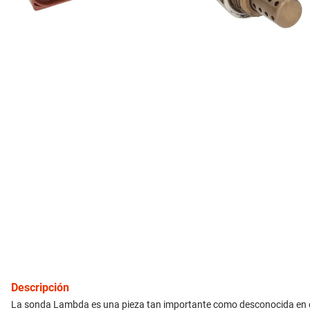
10
.
citroen c4
inyección
refrigeración
instrumental
ferretería
equipamiento
neumáticos
gift card
Descripción
La sonda Lambda es una pieza tan importante como desconocida en el 