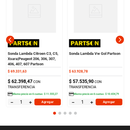
Sonda Lambda Citroen C3, C5,
Sonda Lambda Vw Gol Partson
Xsara|Peugeot 206, 306, 307,
406, 407, 607 Partson
$
69
.
331
,
63
$
63
.
928
,
78
$
62
.
398
,
47
$
57
.
535
,
90
CON
CON
TRANSFERENCIA
TRANSFERENCIA
Mismo precio en
6
cuotas:
$
11
.
555
,
27
Mismo precio en
6
cuotas:
$
10
.
654
,
79
－
＋
－
＋
Agregar
Agregar