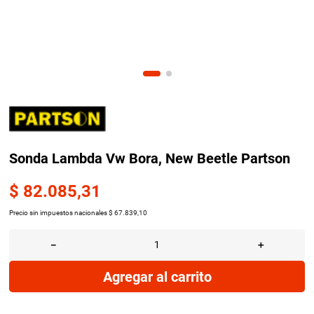
9
.
amortiguador
10
.
bmw
Sonda Lambda Vw Bora, New Beetle Partson
$
82
.
085
,
31
Precio sin impuestos nacionales
$
67
.
839
,
10
－
＋
Agregar al carrito