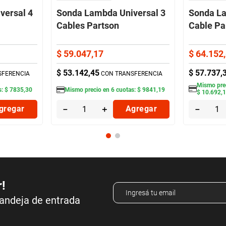
versal 4
Sonda Lambda Universal 3
Sonda La
Cables Partson
Cable Pa
$
59
.
047
,
17
$
64
.
152
,
$
53
.
142
,
45
$
57
.
737
,
SFERENCIA
CON TRANSFERENCIA
Mismo pre
s:
$
7835
,
30
Mismo precio en
6
cuotas:
$
9841
,
19
$
10
.
692
,
gregar
－
＋
Agregar
－
r!
bandeja de entrada