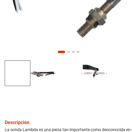
10
.
citroen c4
inyección
refrigeración
instrumental
ferretería
equipamiento
neumáticos
gift card
Descripción
La sonda Lambda es una pieza tan importante como desconocida en el 