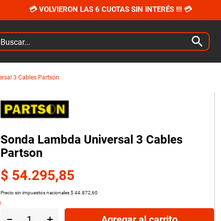
💳 VOLVIERON LAS 6 CUOTAS SIN INTERÉS !!! 💳
car...
rsal 3 Cables Partson
Sonda Lambda Universal 3 Cables
Partson
$
54
.
295
,
85
Precio sin impuestos nacionales
$
44
.
872
,
60
－
＋
Agregar al carrito