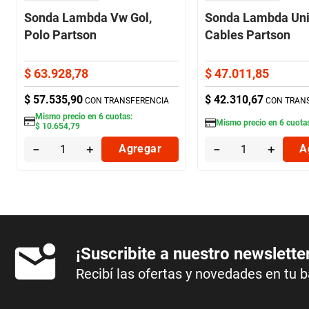
Sonda Lambda Vw Gol,
Sonda Lambda Uni
Polo Partson
Cables Partson
$
63
.
928
,
78
$
47
.
011
,
85
$
57
.
535
,
90
$
42
.
310
,
67
CON TRANSFERENCIA
CON TRAN
Mismo precio en
6
cuotas:
Mismo precio en
6
cuota
$
10
.
654
,
79
－
＋
Agregar
－
＋
A
¡Suscribite a nuestro newslette
Recibí las ofertas y novedades en tu 