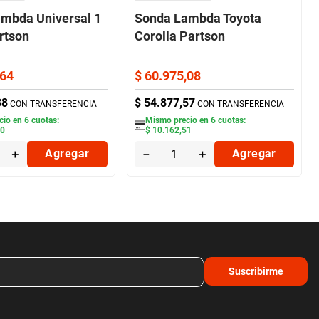
mbda Universal 1
Sonda Lambda Toyota
rtson
Corolla Partson
64
$
60
.
975
,
08
38
$
54
.
877
,
57
CON TRANSFERENCIA
CON TRANSFERENCIA
cio en
6
cuotas:
Mismo precio en
6
cuotas:
10
$
10
.
162
,
51
＋
Agregar
－
＋
Agregar
Suscribirme