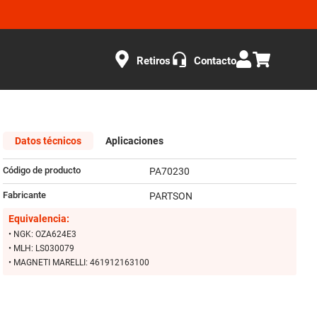
Retiros
Contacto
Datos técnicos
Aplicaciones
Código de producto
PA70230
Fabricante
PARTSON
Equivalencia:
• NGK: OZA624E3
• MLH: LS030079
• MAGNETI MARELLI: 461912163100