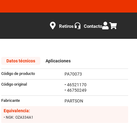
Retiros
Contacto
Datos técnicos
Aplicaciones
Código de producto
PA70073
Código original
• 46521170
• 46750249
Fabricante
PARTSON
Equivalencia:
• NGK: OZA334A1