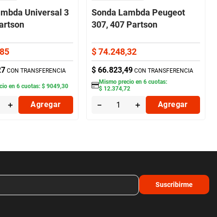
mbda Universal 3
Sonda Lambda Peugeot
artson
307, 407 Partson
85
$
74
.
248
,
32
27
$
66
.
823
,
49
CON TRANSFERENCIA
CON TRANSFERENCIA
Mismo precio en
6
cuotas:
cio en
6
cuotas:
$
9049
,
30
$
12
.
374
,
72
＋
Agregar
－
＋
Agregar
Suscribirme