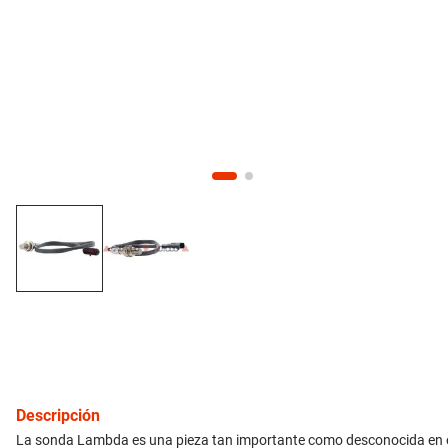
10
.
citroen c4
inyección
refrigeración
instrumental
ferretería
equipamiento
neumáticos
gift card
Descripción
La sonda Lambda es una pieza tan importante como desconocida en el 