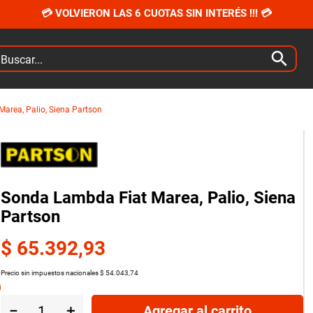
💳 VOLVIERON LAS 6 CUOTAS SIN INTERÉS !!! 💳
car...
area, Palio, Siena Partson
Sonda Lambda Fiat Marea, Palio, Siena
Partson
$
65
.
392
,
93
Precio sin impuestos nacionales
$
54
.
043
,
74
－
＋
Agregar al carrito