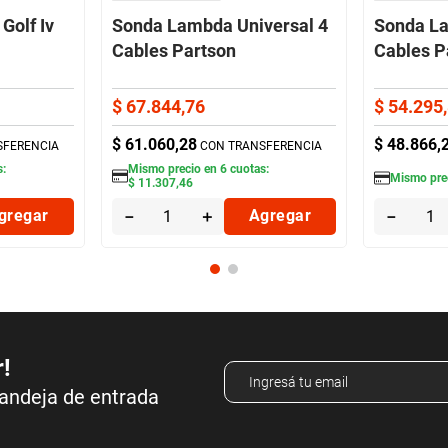
Golf Iv
Sonda Lambda Universal 4
Sonda La
Cables Partson
Cables P
$
67
.
844
,
76
$
54
.
295
,
$
61
.
060
,
28
$
48
.
866
,
SFERENCIA
CON TRANSFERENCIA
s:
Mismo precio en
6
cuotas:
Mismo pre
$
11
.
307
,
46
gregar
－
＋
Agregar
－
r!
bandeja de entrada