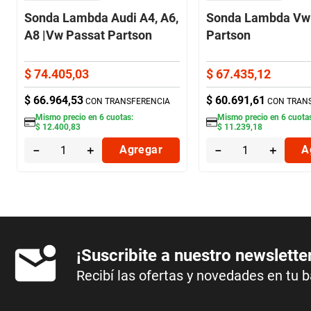
Sonda Lambda Audi A4, A6,
Sonda Lambda Vw 
A8 |Vw Passat Partson
Partson
$
74
.
405
,
03
$
67
.
435
,
12
$
66
.
964
,
53
$
60
.
691
,
61
CON TRANSFERENCIA
CON TRAN
Mismo precio en
6
cuotas:
Mismo precio en
6
cuota
$
12
.
400
,
83
$
11
.
239
,
18
－
＋
Agregar
－
＋
A
¡Suscribite a nuestro newslette
Recibí las ofertas y novedades en tu 