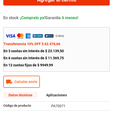
9
.
citroen c4
10
.
aveo
En stock
Garantia
6 meses!
Transferencia 10% OFF
$
62
.
476
,
66
En
3
cuotas sin interés de
$
23
.
139
,
50
En
6
cuotas sin interés de
$
11
.
569
,
75
En
12
cuotas fijas de
$
9949
,
99
Calcular envío
Datos técnicos
Aplicaciones
Código de producto
PA70071