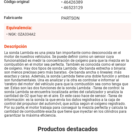
Código original
• 46426389
• 46523129
Fabricante
PARTSON
Equivalencia:
• NGK: OZA334A2
Descripción
La sonda Lambda es una pieza tan importante como desconocida en el
motor de nuestros vehículos. Se puede definir como un sensor cuya
funcionalidad es medir la concentración de oxígeno para que la mezcla en la
combustión en el motor sea perfecta. También es conocida como el sensor
de oxígeno. Hay dos tipos de sonda Lambda: -De banda estrecha o binaria:
son menos precisas pero más baratas. -De banda ancha o lineales: más
exactas y caras. Además, la sonda Lambda tiene una doble función y ambas
son fundamentales. Una es analizar y la otra es controlar e informar al
‘cerebro del motor’ del vehículo para que la combustión sea como tenga que
ser. Estas son las dos funciones de la sonda Lambda: -Tarea de control: la
sonda Lambda se encuentra localizada antes del catalizador y analiza la
cantidad de O2 que hay en el aire. En este caso hace de sensor. -Tarea de
información: es la sonda la que envía los datos registrados a la caja de
control del propulsor del automóvil, que actúa según el oxígeno registrado.
Por su parte, el motor trabaja para conseguir la mezcla perfecta y calcula la
cantidad de combustible exacta que tiene que inyectar en los cilindros para
garantizar la máxima eficiencia.
Productos destacados