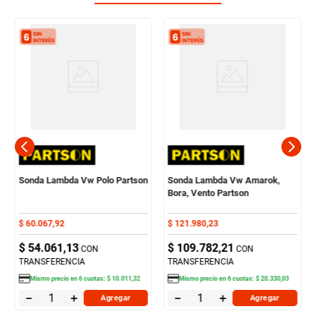
Sonda Lambda Vw Polo Partson
Sonda Lambda Vw Amarok,
Bora, Vento Partson
$
60
.
067
,
92
$
121
.
980
,
23
$
54
.
061
,
13
$
109
.
782
,
21
CON
CON
TRANSFERENCIA
TRANSFERENCIA
Mismo precio en
6
cuotas:
$
10
.
011
,
32
Mismo precio en
6
cuotas:
$
20
.
330
,
03
－
＋
－
＋
Agregar
Agregar