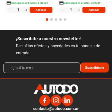
Mismo precio en
6
cuotas:
$
7854
,
24
Mismo precio en
6
cuotas:
$
5713
,
59
－
＋
－
＋
Agregar
Agregar
¡Suscribite a nuestro newsletter!
Recibí las ofertas y novedades en tu bandeja de
entrada
Suscribirme
contacto@autodo.com.ar