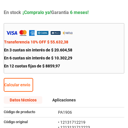
9
.
citroen c4
En stock
Garantia
6 meses!
10
.
aveo
Transferencia 10% OFF
$
55
.
632
,
38
En
3
cuotas sin interés de
$
20
.
604
,
58
En
6
cuotas sin interés de
$
10
.
302
,
29
En
12
cuotas fijas de
$
8859
,
97
Calcular envío
Datos técnicos
Aplicaciones
Código de producto
PA1906
Código original
• 12131712219
• 1213131712223