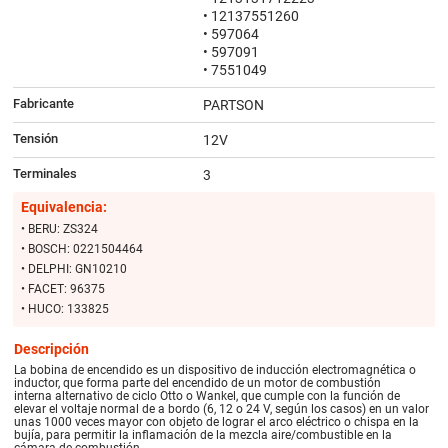
• 12137551260
• 597064
• 597091
• 7551049
Fabricante
PARTSON
Tensión
12V
Terminales
3
Equivalencia:
• BERU: ZS324
• BOSCH: 0221504464
• DELPHI: GN10210
• FACET: 96375
• HUCO: 133825
Descripción
La bobina de encendido es un dispositivo de inducción electromagnética o
inductor, que forma parte del encendido de un motor de combustión
interna alternativo de ciclo Otto o Wankel, que cumple con la función de
elevar el voltaje normal de a bordo (6, 12 o 24 V, según los casos) en un valor
unas 1000 veces mayor con objeto de lograr el arco eléctrico o chispa en la
bujía, para permitir la inflamación de la mezcla aire/combustible en la
cámara de combustión.