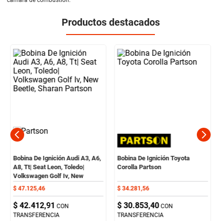
Productos destacados
Bobina De Ignición Audi A3, A6,
Bobina De Ignición Toyota
A8, Tt| Seat Leon, Toledo|
Corolla Partson
Volkswagen Golf Iv, New
Beetle, Sharan Partson
$
47
.
125
,
46
$
34
.
281
,
56
$
42
.
412
,
91
$
30
.
853
,
40
CON
CON
TRANSFERENCIA
TRANSFERENCIA