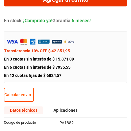
9
.
citroen c4
10
.
aveo
En stock
Garantia
6 meses!
Transferencia 10% OFF
$
42
.
851
,
95
En
3
cuotas sin interés de
$
15
.
871
,
09
En
6
cuotas sin interés de
$
7935
,
55
En
12
cuotas fijas de
$
6824
,
57
Calcular envío
Datos técnicos
Aplicaciones
Código de producto
PA1882