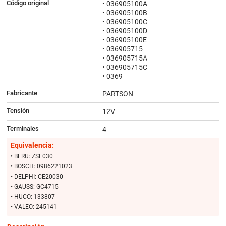
Código original
• 036905100A
• 036905100B
• 036905100C
• 036905100D
• 036905100E
• 036905715
• 036905715A
• 036905715C
• 0369
Fabricante
PARTSON
Tensión
12V
Terminales
4
Equivalencia:
• BERU: ZSE030
• BOSCH: 0986221023
• DELPHI: CE20030
• GAUSS: GC4715
• HUCO: 133807
• VALEO: 245141