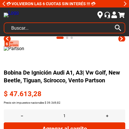
💳 VOLVIERON LAS 6 CUOTAS SIN INTERÉS !!! 💳
Buscar...
TÉRMINOS MÁS BUSCADOS
1
.
kits
2
.
amortiguadores
3
.
bujias ngk
Bobina De Ignición Audi A1, A3| Vw Golf, New
Beetle, Tiguan, Scirocco, Vento Partson
4
.
honda civic
5
.
bora
$
47
.
613
,
28
6
.
renault
Precio sin impuestos nacionales
$
39
.
349
,
82
7
.
sprinter
－
＋
8
.
bmw
Agregar al carrito