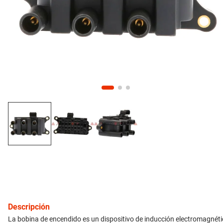
10
.
citroen c4
inyección
refrigeración
instrumental
ferretería
equipamiento
neumáticos
gift card
Descripción
La bobina de encendido es un dispositivo de inducción electromagnétic