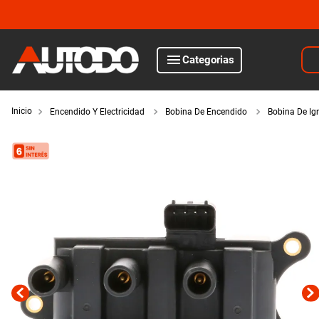
Bus
Categorias
TÉRMINOS MÁS BUSCADOS
1
.
kits
Encendido Y Electricidad
Bobina De Encendido
Bobina De Ig
motor
2
.
amortiguadores
3
.
bujias ngk
iluminación
4
.
honda civic
5
.
renault
encendido y electricidad
6
.
bora
suspensión y freno
7
.
bmw
8
.
sprinter
filtros y aceites
9
.
amortiguador