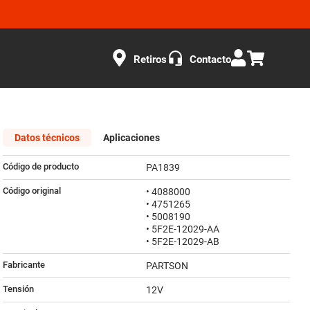
Retiros
Contacto
Datos técnicos
Aplicaciones
Código de producto
PA1839
Código original
• 4088000
• 4751265
• 5008190
• 5F2E-12029-AA
• 5F2E-12029-AB
Fabricante
PARTSON
Tensión
12V