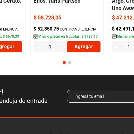
a Cerato,
Etios, Yaris Partson
Argo, Cro
Uno Awa
$
58
.
723
,
05
$
47
.
212
,
$
52
.
850
,
75
$
42
.
491
,
SFERENCIA
CON TRANSFERENCIA
s:
$
6678
,
39
Mismo precio en
6
cuotas:
$
9787
,
17
Mismo pre
gregar
－
＋
Agregar
－
r!
bandeja de entrada