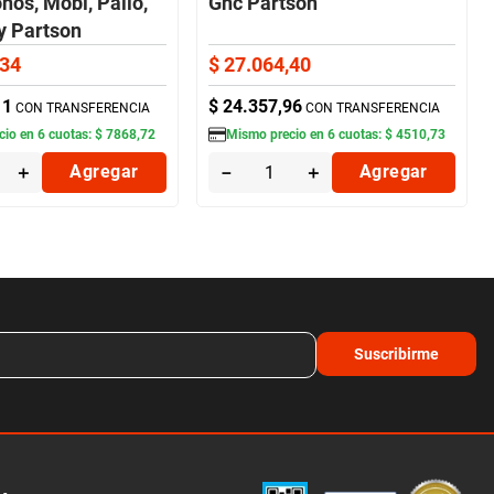
nos, Mobi, Palio,
Gnc Partson
y Partson
34
$
27
.
064
,
40
11
$
24
.
357
,
96
CON TRANSFERENCIA
CON TRANSFERENCIA
cio en
6
cuotas:
$
7868
,
72
Mismo precio en
6
cuotas:
$
4510
,
73
＋
Agregar
－
＋
Agregar
Suscribirme