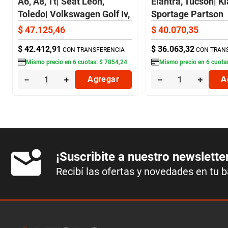
A6, A8, Tt| Seat Leon,
Elantra, Tucson| Ki
Toledo| Volkswagen Golf Iv,
Sportage Partson
New Beetle, Sharan
$
47
.
125
,
46
$
40
.
070
,
35
Partson
$
42
.
412
,
91
$
36
.
063
,
32
CON TRANSFERENCIA
CON TRAN
Mismo precio en
6
cuotas:
$
7854
,
24
Mismo precio en
6
cuota
－
＋
Agregar
－
＋
A
¡Suscribite a nuestro newslette
Recibí las ofertas y novedades en tu 