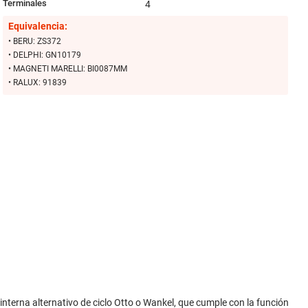
Terminales
4
Equivalencia:
• BERU: ZS372
• DELPHI: GN10179
• MAGNETI MARELLI: BI0087MM
• RALUX: 91839
nterna alternativo de ciclo Otto o Wankel, que cumple con la función