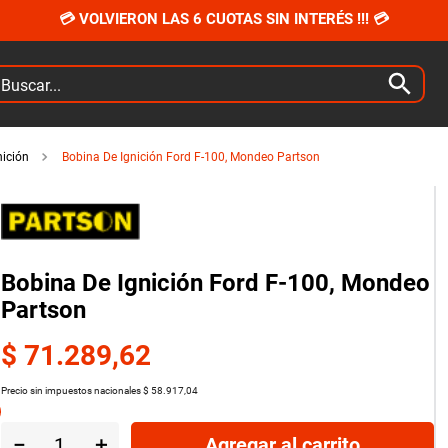
💳 VOLVIERON LAS 6 CUOTAS SIN INTERÉS !!! 💳
car...
nición
Bobina De Ignición Ford F-100, Mondeo Partson
Bobina De Ignición Ford F-100, Mondeo
Partson
$
71
.
289
,
62
Precio sin impuestos nacionales
$
58
.
917
,
04
－
＋
Agregar al carrito