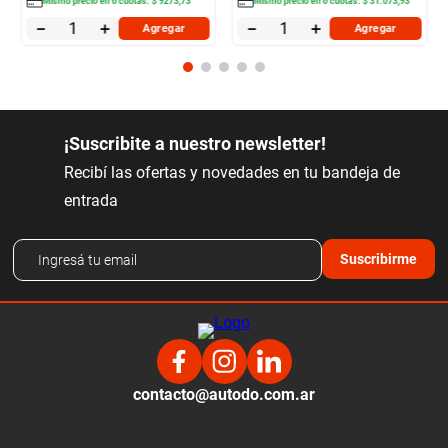
Mismo precio en
6
cuotas:
$
9273
,
73
Mismo precio en
6
cuotas:
$
31
.
073
,
93
－
＋
－
＋
Agregar
Agregar
¡Suscribite a nuestro newsletter!
Recibí las ofertas y novedades en tu bandeja de
entrada
Suscribirme
contacto@autodo.com.ar