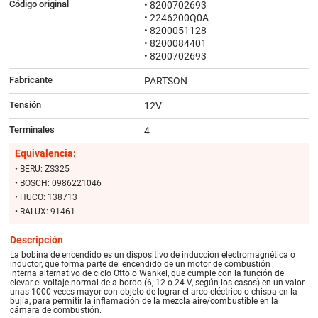
Código original
• 8200702693
• 2246200Q0A
• 8200051128
• 8200084401
• 8200702693
Fabricante
PARTSON
Tensión
12V
Terminales
4
Equivalencia:
• BERU: ZS325
• BOSCH: 0986221046
• HUCO: 138713
• RALUX: 91461
Descripción
La bobina de encendido es un dispositivo de inducción electromagnética o
inductor, que forma parte del encendido de un motor de combustión
interna alternativo de ciclo Otto o Wankel, que cumple con la función de
elevar el voltaje normal de a bordo (6, 12 o 24 V, según los casos) en un valor
unas 1000 veces mayor con objeto de lograr el arco eléctrico o chispa en la
bujía, para permitir la inflamación de la mezcla aire/combustible en la
cámara de combustión.