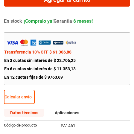
9
.
bmw
10
.
citroen c4
En stock
Garantia
6 meses!
Transferencia 10% OFF
$
61
.
306
,
88
En
3
cuotas sin interés de
$
22
.
706
,
25
En
6
cuotas sin interés de
$
11
.
353
,
13
En
12
cuotas fijas de
$
9763
,
69
Calcular envío
Datos técnicos
Aplicaciones
Código de producto
PA1461