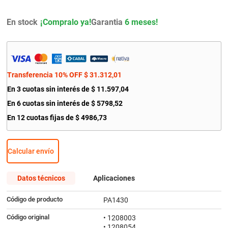
9
.
amortiguador
En stock
Garantia
6 meses!
10
.
citroen c4
Transferencia 10% OFF
$
31
.
312
,
01
En
3
cuotas sin interés de
$
11
.
597
,
04
En
6
cuotas sin interés de
$
5798
,
52
En
12
cuotas fijas de
$
4986
,
73
Calcular envío
Datos técnicos
Aplicaciones
Código de producto
PA1430
Código original
• 1208003
• 1208054