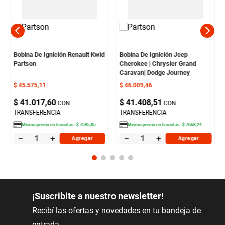
Bobina De Ignición Renault Kwid
Bobina De Ignición Jeep
Partson
Cherokee | Chrysler Grand
Caravan| Dodge Journey
Partson
$
45
.
575
,
11
$
46
.
009
,
46
$
41
.
017
,
60
$
41
.
408
,
51
CON
CON
TRANSFERENCIA
TRANSFERENCIA
Mismo precio en
6
cuotas:
$
7595
,
85
Mismo precio en
6
cuotas:
$
7668
,
24
－
＋
－
＋
Agregar
Agregar
¡Suscribite a nuestro newsletter!
Recibí las ofertas y novedades en tu bandeja de
entrada