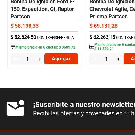
Bobina De Ignición Ford F-
Bobina De Ignición
150, Expedition, Gt, Raptor
Chevrolet Agile, Ce
Partson
Prisma Partson
$
58
.
138
,
33
$
69
.
181
,
28
$
52
.
324
,
50
$
62
.
263
,
15
CON TRANSFERENCIA
CON TRAN
Mismo precio en
6
cuota
Mismo precio en
6
cuotas:
$
9689
,
72
$
11
.
530
,
21
－
＋
Agregar
－
＋
A
¡Suscribite a nuestro newslette
Recibí las ofertas y novedades en tu 