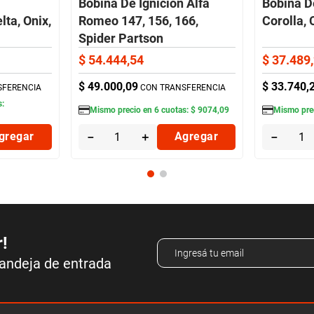
Bobina De Ignición Alfa
Bobina D
lta, Onix,
Romeo 147, 156, 166,
Corolla, 
Spider Partson
$
54
.
444
,
54
$
37
.
489
,
$
49
.
000
,
09
$
33
.
740
,
SFERENCIA
CON TRANSFERENCIA
s:
Mismo precio en
6
cuotas:
$
9074
,
09
Mismo pre
gregar
－
＋
Agregar
－
r!
bandeja de entrada