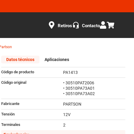
Retiros
Contacto
 Partson
Datos técnicos
Aplicaciones
Código de producto
PA1413
Código original
• 30510PAT2006
• 30510PA73A01
• 30510PA73A02
Fabricante
PARTSON
Tensión
12V
Terminales
2