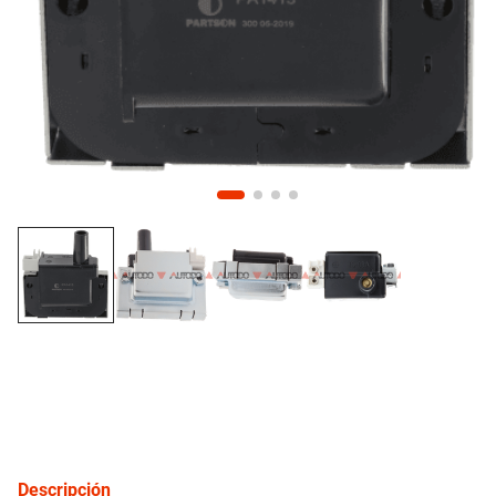
10
.
bmw
inyección
refrigeración
instrumental
ferretería
equipamiento
neumáticos
gift card
Descripción