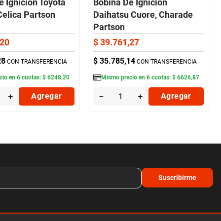
e Ignición Toyota
Bobina De Ignición
Celica Partson
Daihatsu Cuore, Charade
Partson
20
$
39
.
761
,
27
28
$
35
.
785
,
14
CON TRANSFERENCIA
CON TRANSFERENCIA
cio en
6
cuotas:
$
6248
,
20
Mismo precio en
6
cuotas:
$
6626
,
87
＋
Agregar
－
＋
Agregar
Suscribirme