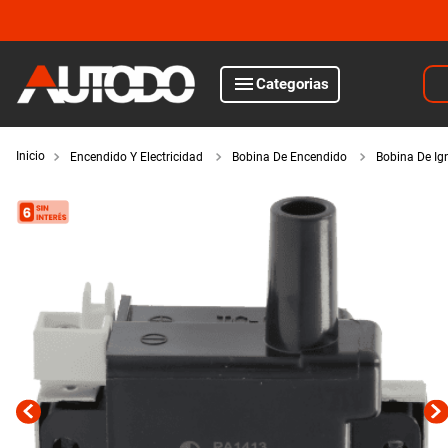
Bus
Categorias
TÉRMINOS MÁS BUSCADOS
1
.
kits
Encendido Y Electricidad
Bobina De Encendido
Bobina De Ig
motor
2
.
amortiguadores
3
.
honda civic
iluminación
4
.
kit distribución
5
.
bujias ngk
encendido y electricidad
6
.
bora
suspensión y freno
7
.
citroen c4
8
.
yokohama
filtros y aceites
9
.
amortiguador