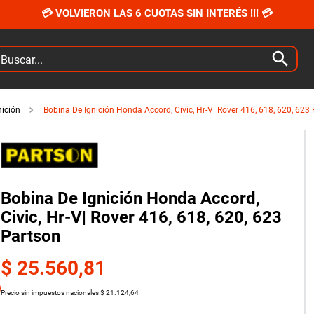
💳 VOLVIERON LAS 6 CUOTAS SIN INTERÉS !!! 💳
car...
nición
Bobina De Ignición Honda Accord, Civic, Hr-V| Rover 416, 618, 620, 623
Bobina De Ignición Honda Accord,
Civic, Hr-V| Rover 416, 618, 620, 623
Partson
$
25
.
560
,
81
Precio sin impuestos nacionales
$
21
.
124
,
64