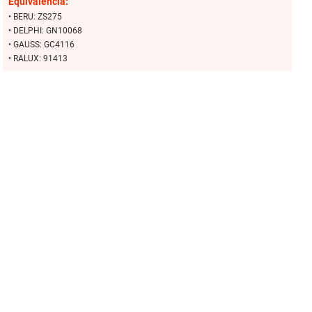
Equivalencia:
• BERU: ZS275
• DELPHI: GN10068
• GAUSS: GC4116
• RALUX: 91413