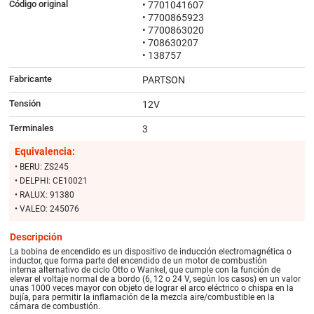
Código original
• 7701041607
• 7700865923
• 7700863020
• 708630207
• 138757
Fabricante
PARTSON
Tensión
12V
Terminales
3
Equivalencia:
• BERU: ZS245
• DELPHI: CE10021
• RALUX: 91380
• VALEO: 245076
Descripción
La bobina de encendido es un dispositivo de inducción electromagnética o
inductor, que forma parte del encendido de un motor de combustión
interna alternativo de ciclo Otto o Wankel, que cumple con la función de
elevar el voltaje normal de a bordo (6, 12 o 24 V, según los casos) en un valor
unas 1000 veces mayor con objeto de lograr el arco eléctrico o chispa en la
bujía, para permitir la inflamación de la mezcla aire/combustible en la
cámara de combustión.