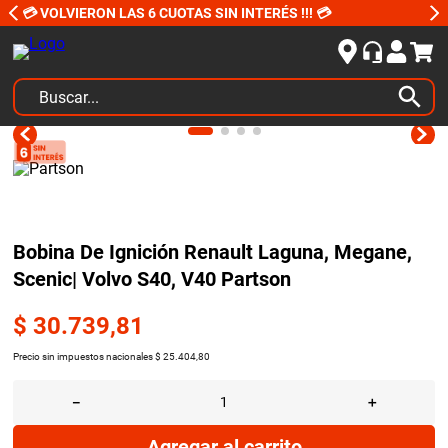
💳 VOLVIERON LAS 6 CUOTAS SIN INTERÉS !!! 💳
Buscar...
TÉRMINOS MÁS BUSCADOS
1
.
kits
2
.
amortiguadores
3
.
bujias ngk
Bobina De Ignición Renault Laguna, Megane,
Scenic| Volvo S40, V40 Partson
4
.
amortiguador
5
.
honda civic
$
30
.
739
,
81
6
.
kit distribución
Precio sin impuestos nacionales
$
25
.
404
,
80
7
.
bora
－
＋
8
.
yokohama
Agregar al carrito