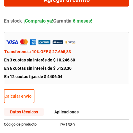
9
.
bmw
10
.
renault
En stock
Garantia
6 meses!
Transferencia 10% OFF
$
27
.
665
,
83
En
3
cuotas sin interés de
$
10
.
246
,
60
En
6
cuotas sin interés de
$
5123
,
30
En
12
cuotas fijas de
$
4406
,
04
Calcular envío
Datos técnicos
Aplicaciones
Código de producto
PA1380