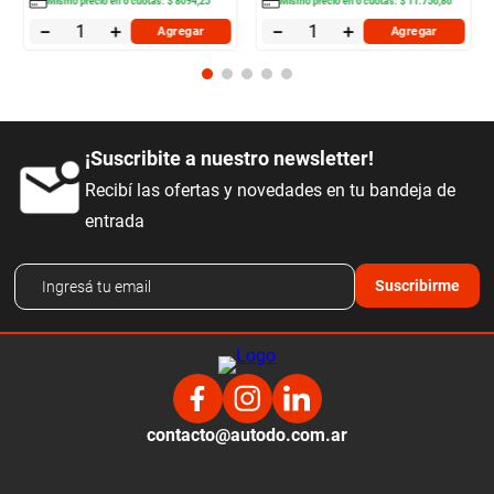
Mismo precio en
6
cuotas:
$
8094
,
25
Mismo precio en
6
cuotas:
$
11
.
756
,
86
－
＋
－
＋
Agregar
Agregar
¡Suscribite a nuestro newsletter!
Recibí las ofertas y novedades en tu bandeja de
entrada
Suscribirme
contacto@autodo.com.ar