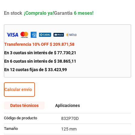
9
.
amortiguador
En stock
Garantia
6 meses!
10
.
bmw
Transferencia 10% OFF
$
209
.
871
,
58
En
3
cuotas sin interés de
$
77
.
730
,
21
En
6
cuotas sin interés de
$
38
.
865
,
11
En
12
cuotas fijas de
$
33
.
423
,
99
Calcular envío
Datos técnicos
Aplicaciones
Código de producto
832P70D
Tamaño
125 mm