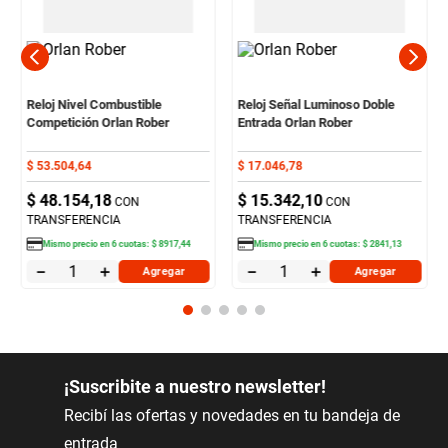
Reloj Nivel Combustible
Reloj Señal Luminoso Doble
Competición Orlan Rober
Entrada Orlan Rober
$
53
.
504
,
64
$
17
.
046
,
78
$
48
.
154
,
18
$
15
.
342
,
10
CON
CON
TRANSFERENCIA
TRANSFERENCIA
Mismo precio en
6
cuotas:
$
8917
,
44
Mismo precio en
6
cuotas:
$
2841
,
13
－
＋
－
＋
Agregar
Agregar
¡Suscribite a nuestro newsletter!
Recibí las ofertas y novedades en tu bandeja de
entrada