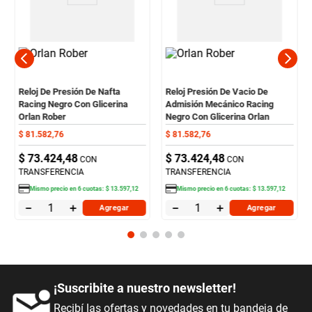
Reloj De Presión De Nafta
Reloj Presión De Vacio De
Racing Negro Con Glicerina
Admisión Mecánico Racing
Orlan Rober
Negro Con Glicerina Orlan
Rober
$
81
.
582
,
76
$
81
.
582
,
76
$
73
.
424
,
48
$
73
.
424
,
48
CON
CON
TRANSFERENCIA
TRANSFERENCIA
Mismo precio en
6
cuotas:
$
13
.
597
,
12
Mismo precio en
6
cuotas:
$
13
.
597
,
12
－
＋
－
＋
Agregar
Agregar
¡Suscribite a nuestro newsletter!
Recibí las ofertas y novedades en tu bandeja de