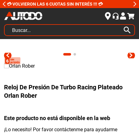
💳 VOLVIERON LAS 6 CUOTAS SIN INTERÉS !!! 💳
Buscar...
TÉRMINOS MÁS BUSCADOS
1
.
kits
2
.
amortiguadores
3
.
honda civic
Reloj De Presión De Turbo Racing Plateado
4
.
kit distribución
Orlan Rober
5
.
bujias ngk
6
.
bora
Este producto no está disponible en la web
7
.
citroen c4
¡Lo necesito! Por favor contáctenme para ayudarme
8
.
yokohama