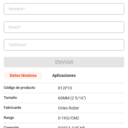
9
.
amortiguador
10
.
bmw
ENVIAR
Datos técnicos
Aplicaciones
Código de producto
812P10
Tamaño
60MM (2 5/16")
Fabricante
Orlan Rober
Rango
0-1KG/CM2
Conexión
ROSCA 3/8" NF