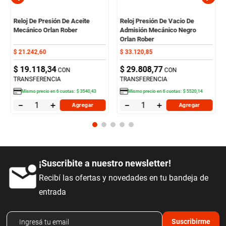
Reloj De Presión De Aceite
Reloj Presión De Vacio De
Mecánico Orlan Rober
Admisión Mecánico Negro
Orlan Rober
$
21
.
242
,
60
$
33
.
120
,
85
$
19
.
118
,
34
$
29
.
808
,
77
CON
CON
TRANSFERENCIA
TRANSFERENCIA
Mismo precio en
6
cuotas:
$
3540
,
43
Mismo precio en
6
cuotas:
$
5520
,
14
－
＋
－
＋
Agregar
Agregar
¡Suscribite a nuestro newsletter!
Recibí las ofertas y novedades en tu bandeja de
entrada
Suscribirme