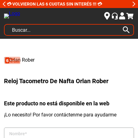
💳 VOLVIERON LAS 6 CUOTAS SIN INTERÉS !!! 💳
Buscar...
TÉRMINOS MÁS BUSCADOS
1
.
kits
2
.
amortiguadores
3
.
honda civic
Reloj Tacometro De Nafta Orlan Rober
4
.
kit distribución
5
.
bujias ngk
Este producto no está disponible en la web
6
.
bora
¡Lo necesito! Por favor contáctenme para ayudarme
7
.
citroen c4
8
.
yokohama