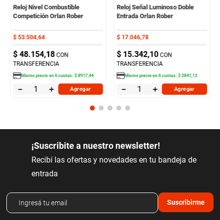
Reloj Nivel Combustible
Reloj Señal Luminoso Doble
Competición Orlan Rober
Entrada Orlan Rober
$
53
.
504
,
64
$
17
.
046
,
78
$
48
.
154
,
18
$
15
.
342
,
10
CON
CON
TRANSFERENCIA
TRANSFERENCIA
Mismo precio en
6
cuotas:
$
8917
,
44
Mismo precio en
6
cuotas:
$
2841
,
13
－
＋
－
＋
Agregar
Agregar
¡Suscribite a nuestro newsletter!
Recibí las ofertas y novedades en tu bandeja de
entrada
Suscribirme