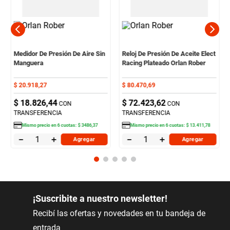
Medidor De Presión De Aire Sin
Reloj De Presión De Aceite Elect
Manguera
Racing Plateado Orlan Rober
$
20
.
918
,
27
$
80
.
470
,
69
$
18
.
826
,
44
$
72
.
423
,
62
CON
CON
TRANSFERENCIA
TRANSFERENCIA
Mismo precio en
6
cuotas:
$
3486
,
37
Mismo precio en
6
cuotas:
$
13
.
411
,
78
－
＋
－
＋
Agregar
Agregar
¡Suscribite a nuestro newsletter!
Recibí las ofertas y novedades en tu bandeja de
entrada