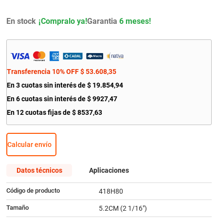
9
.
yokohama
En stock
Garantia
6 meses!
10
.
renault
Transferencia 10% OFF
$
53
.
608
,
35
En
3
cuotas sin interés de
$
19
.
854
,
94
En
6
cuotas sin interés de
$
9927
,
47
En
12
cuotas fijas de
$
8537
,
63
Calcular envío
Datos técnicos
Aplicaciones
Código de producto
418H80
Tamaño
5.2CM (2 1/16")