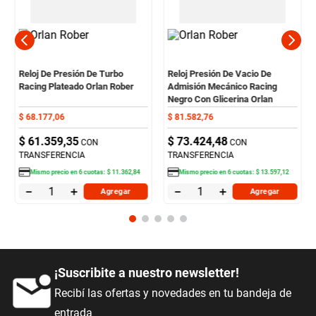
Reloj De Presión De Turbo
Reloj Presión De Vacio De
Racing Plateado Orlan Rober
Admisión Mecánico Racing
Negro Con Glicerina Orlan
Rober
$
68
.
177
,
06
$
81
.
582
,
76
$
61
.
359
,
35
$
73
.
424
,
48
CON
CON
TRANSFERENCIA
TRANSFERENCIA
Mismo precio en
6
cuotas:
$
11
.
362
,
84
Mismo precio en
6
cuotas:
$
13
.
597
,
12
－
＋
－
＋
Agregar
Agregar
¡Suscribite a nuestro newsletter!
Recibí las ofertas y novedades en tu bandeja de
entrada