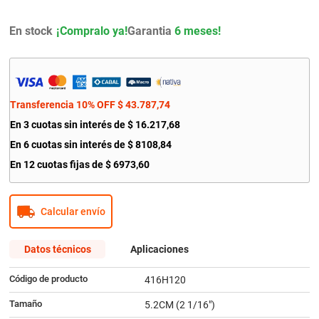
9
.
bmw
En stock
Garantia
6 meses!
10
.
citroen c4
Transferencia 10% OFF
$
43
.
787
,
74
En
3
cuotas sin interés de
$
16
.
217
,
68
En
6
cuotas sin interés de
$
8108
,
84
En
12
cuotas fijas de
$
6973
,
60
Calcular envío
Datos técnicos
Aplicaciones
Código de producto
416H120
Tamaño
5.2CM (2 1/16")