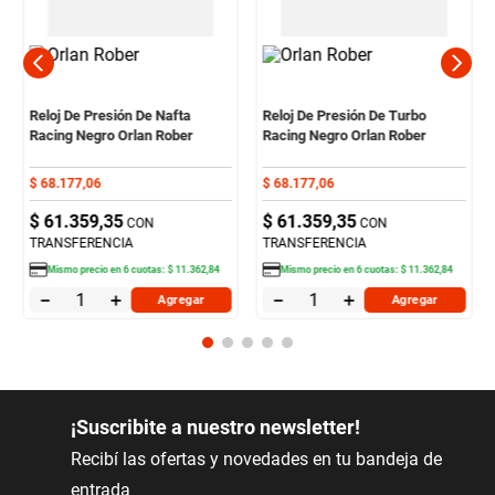
Reloj De Presión De Nafta
Reloj De Presión De Turbo
Racing Negro Orlan Rober
Racing Negro Orlan Rober
$
68
.
177
,
06
$
68
.
177
,
06
$
61
.
359
,
35
$
61
.
359
,
35
CON
CON
TRANSFERENCIA
TRANSFERENCIA
Mismo precio en
6
cuotas:
$
11
.
362
,
84
Mismo precio en
6
cuotas:
$
11
.
362
,
84
－
＋
－
＋
Agregar
Agregar
¡Suscribite a nuestro newsletter!
Recibí las ofertas y novedades en tu bandeja de
entrada