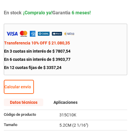
9
.
amortiguador
En stock
Garantia
6 meses!
10
.
citroen c4
Transferencia 10% OFF
$
21
.
080
,
35
En
3
cuotas sin interés de
$
7807
,
54
En
6
cuotas sin interés de
$
3903
,
77
En
12
cuotas fijas de
$
3357
,
24
Calcular envío
Datos técnicos
Aplicaciones
Código de producto
315C10K
Tamaño
5.2CM (2 1/16")