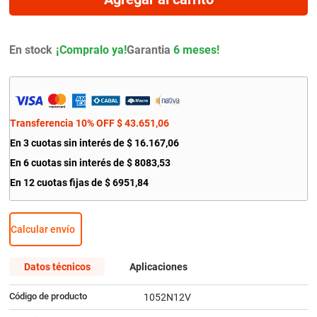
9
.
bmw
10
.
citroen c4
En stock
Garantia
6 meses!
Transferencia 10% OFF
$
43
.
651
,
06
En
3
cuotas sin interés de
$
16
.
167
,
06
En
6
cuotas sin interés de
$
8083
,
53
En
12
cuotas fijas de
$
6951
,
84
Calcular envío
Datos técnicos
Aplicaciones
Código de producto
1052N12V