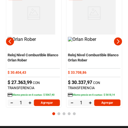
Reloj Nivel Combustible Blanco
Reloj Nivel Combustible Blanco
Orlan Rober
Orlan Rober
$
30
.
404
,
43
$
33
.
708
,
86
$
27
.
363
,
99
$
30
.
337
,
97
CON
CON
TRANSFERENCIA
TRANSFERENCIA
Mismo precio en
6
cuotas:
$
5067
,
40
Mismo precio en
6
cuotas:
$
5618
,
14
－
＋
－
＋
Agregar
Agregar