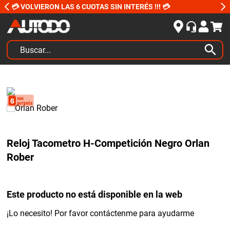
💳 VOLVIERON LAS 6 CUOTAS SIN INTERÉS !!! 💳
Buscar...
TÉRMINOS MÁS BUSCADOS
1
.
kits
2
.
amortiguadores
3
.
honda civic
Reloj Tacometro H-Competición Negro Orlan
4
.
kit distribución
Rober
5
.
bujias ngk
6
.
bora
Este producto no está disponible en la web
7
.
citroen c4
¡Lo necesito! Por favor contáctenme para ayudarme
8
.
yokohama