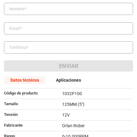
9
.
amortiguador
10
.
bmw
ENVIAR
Datos técnicos
Aplicaciones
Código de producto
1032P100
Tamaño
125MM (5")
Tensión
12V
Fabricante
Orlan Rober
Rango
0-10.000RPM