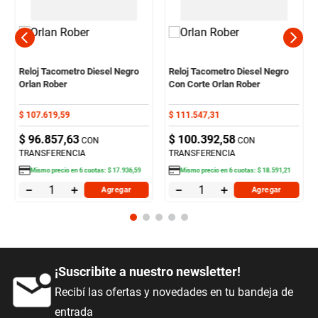
Reloj Tacometro Diesel Negro
Reloj Tacometro Diesel Negro
Orlan Rober
Con Corte Orlan Rober
$
107
.
619
,
59
$
111
.
547
,
31
$
96
.
857
,
63
$
100
.
392
,
58
CON
CON
TRANSFERENCIA
TRANSFERENCIA
Mismo precio en
6
cuotas:
$
17
.
936
,
59
Mismo precio en
6
cuotas:
$
18
.
591
,
21
－
＋
－
＋
Agregar
Agregar
¡Suscribite a nuestro newsletter!
Recibí las ofertas y novedades en tu bandeja de
entrada