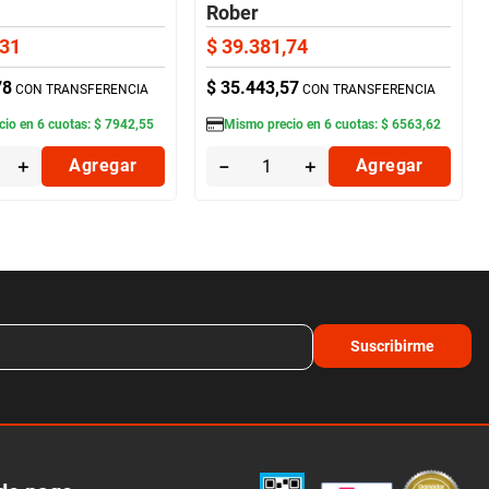
Rober
31
$
39
.
381
,
74
78
$
35
.
443
,
57
CON TRANSFERENCIA
CON TRANSFERENCIA
cio en
6
cuotas:
$
7942
,
55
Mismo precio en
6
cuotas:
$
6563
,
62
＋
Agregar
－
＋
Agregar
Suscribirme