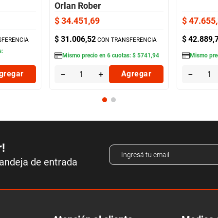
Orlan Rober
$
34
.
451
,
69
$
47
.
655
,
$
31
.
006
,
52
$
42
.
889
,
SFERENCIA
CON TRANSFERENCIA
s:
Mismo precio en
6
cuotas:
$
5741
,
94
Mismo pre
gregar
－
＋
Agregar
－
r!
bandeja de entrada