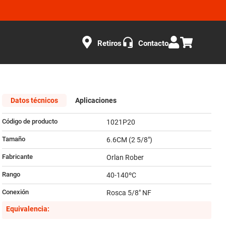
Retiros
Contacto
Datos técnicos
Aplicaciones
Código de producto
1021P20
Tamaño
6.6CM (2 5/8")
Fabricante
Orlan Rober
Rango
40-140ºC
Conexión
Rosca 5/8" NF
Equivalencia: