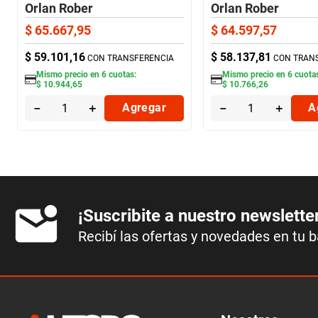
Orlan Rober
Orlan Rober
$
65
.
667
,
95
$
64
.
597
,
57
$
59
.
101
,
16
$
58
.
137
,
81
CON TRANSFERENCIA
CON TRAN
Mismo precio en
6
cuotas:
Mismo precio en
6
cuota
$
10
.
944
,
65
$
10
.
766
,
26
－
＋
Agregar
－
＋
A
¡Suscribite a nuestro newslette
Recibí las ofertas y novedades en tu 