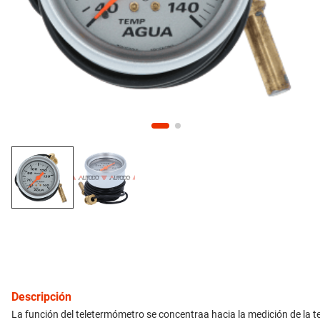
10
.
citroen c4
inyección
refrigeración
instrumental
ferretería
equipamiento
neumáticos
gift card
Descripción
La función del teletermómetro se concentraa hacia la medición de la te