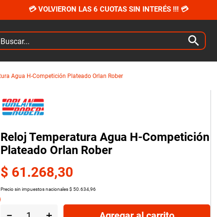
💳 VOLVIERON LAS 6 CUOTAS SIN INTERÉS !!! 💳
car...
tura Agua H-Competición Plateado Orlan Rober
Reloj Temperatura Agua H-Competición
Plateado Orlan Rober
$
61
.
268
,
30
Precio sin impuestos nacionales
$
50
.
634
,
96
－
＋
Agregar al carrito