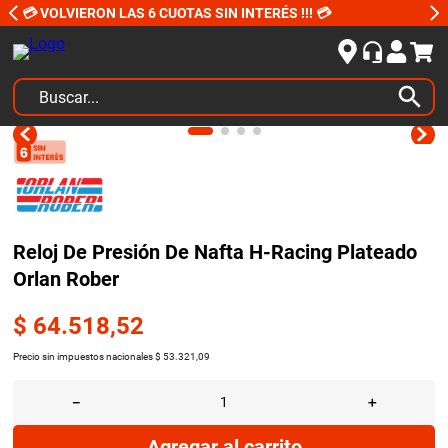
💳 VOLVIERON LAS 6 CUOTAS SIN INTERÉS !!! 💳
Buscar...
TÉRMINOS MÁS BUSCADOS
1
.
kits
2
.
amortiguadores
3
.
bujias ngk
Reloj De Presión De Nafta H-Racing Plateado
Orlan Rober
4
.
honda civic
5
.
bora
$
64
.
518
,
52
6
.
renault
Precio sin impuestos nacionales
$
53
.
321
,
09
7
.
bmw
－
＋
8
.
sprinter
Agregar al carrito