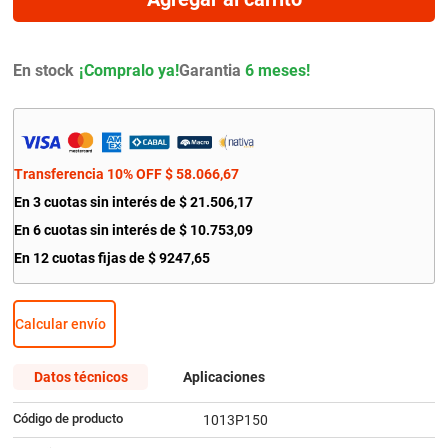
9
.
amortiguador
10
.
citroen c4
En stock
Garantia
6 meses!
Transferencia 10% OFF
$
58
.
066
,
67
En
3
cuotas sin interés de
$
21
.
506
,
17
En
6
cuotas sin interés de
$
10
.
753
,
09
En
12
cuotas fijas de
$
9247
,
65
Calcular envío
Datos técnicos
Aplicaciones
Código de producto
1013P150