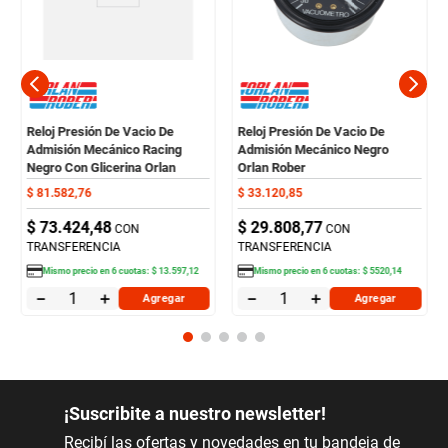
Reloj Presión De Vacio De
Reloj Presión De Vacio De
Admisión Mecánico Racing
Admisión Mecánico Negro
Negro Con Glicerina Orlan
Orlan Rober
Rober
$
81
.
582
,
76
$
33
.
120
,
85
$
73
.
424
,
48
$
29
.
808
,
77
CON
CON
TRANSFERENCIA
TRANSFERENCIA
Mismo precio en
6
cuotas:
$
13
.
597
,
12
Mismo precio en
6
cuotas:
$
5520
,
14
－
＋
－
＋
Agregar
Agregar
¡Suscribite a nuestro newsletter!
Recibí las ofertas y novedades en tu bandeja de