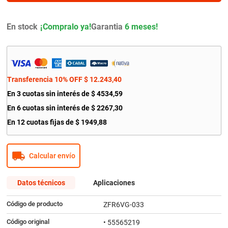
9
.
amortiguador
10
.
bmw
En stock
Garantia
6 meses!
Transferencia 10% OFF
$
12
.
243
,
40
En
3
cuotas sin interés de
$
4534
,
59
En
6
cuotas sin interés de
$
2267
,
30
En
12
cuotas fijas de
$
1949
,
88
Calcular envío
Datos técnicos
Aplicaciones
Código de producto
ZFR6VG-033
Código original
• 55565219