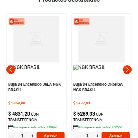
Bujia De Encendido D8EA NGK
Bujia De Encendido CR6HSA
BRASIL
NGK BRASIL
$
5368
,
00
$
5877
,
03
$
4831
,
20
$
5289
,
33
CON
CON
TRANSFERENCIA
TRANSFERENCIA
Mismo precio en
6
cuotas:
$
894
,
66
Mismo precio en
6
cuotas:
$
979
,
50
－
＋
－
＋
Agregar
Agregar