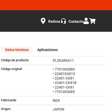
Retiros
Contacto
Datos técnicos
Aplicaciones
Código de producto
PLZKAR6A11
Código original
• 7701065085
• 22401EA015
• 22401-CK81
• 22401-CK81B
• 22401-CK81
• 7701065085
Fabricante
NGK
Origen
JAPON