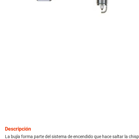
10
.
amortiguador
inyección
refrigeración
instrumental
ferretería
equipamiento
neumáticos
gift card
Descripción
La bujía forma parte del sistema de encendido que hace saltar la chisp