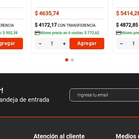
$
4635
,
74
$
5414
,
2
$
4172
,
17
$
4872
,
85
ERENCIA
CON TRANSFERENCIA
s:
$
902
,
38
Mismo precio en
6
cuotas:
$
772
,
62
Mismo pre
gregar
－
＋
Agregar
－
r!
bandeja de entrada
Atención al cliente
Medios 