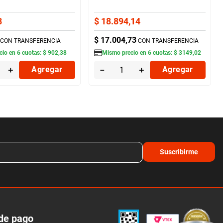
8
$
18
.
894
,
14
$
17
.
004
,
73
CON TRANSFERENCIA
CON TRANSFERENCIA
cio en
6
cuotas:
$
902
,
38
Mismo precio en
6
cuotas:
$
3149
,
02
＋
Agregar
－
＋
Agregar
Suscribirme
de pago