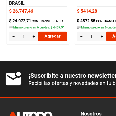
BRASIL
$
26
.
747
,
46
$
5414
,
28
$
24
.
072
,
71
$
4872
,
85
CON TRANSFERENCIA
CON TRANSF
Mismo precio en
6
cuotas:
$
4457
,
91
Mismo precio en
6
cuota
－
＋
Agregar
－
＋
A
¡Suscribite a nuestro newslette
Recibí las ofertas y novedades en tu 
Nosotros