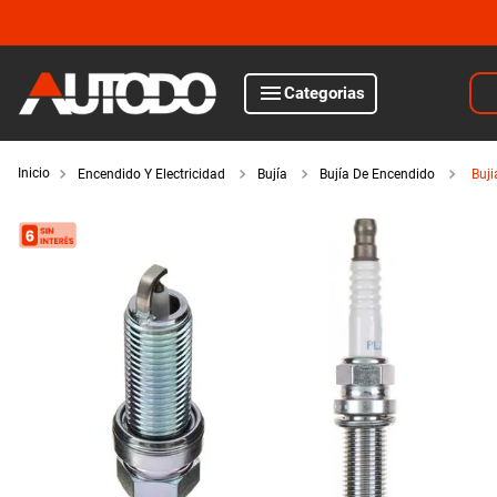
Bus
Categorias
TÉRMINOS MÁS BUSCADOS
1
.
kits
Encendido Y Electricidad
Bujía
Bujía De Encendido
Buj
motor
2
.
amortiguadores
3
.
honda civic
iluminación
4
.
kit distribución
5
.
bujias ngk
encendido y electricidad
6
.
bora
suspensión y freno
7
.
citroen c4
8
.
yokohama
filtros y aceites
9
.
bmw