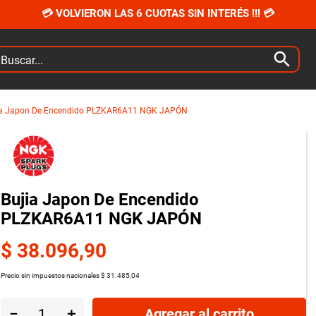
💳 VOLVIERON LAS 6 CUOTAS SIN INTERÉS !!! 💳
car...
ia Japon De Encendido PLZKAR6A11 NGK JAPÓN
Bujia Japon De Encendido
PLZKAR6A11 NGK JAPÓN
$
38
.
096
,
90
Precio sin impuestos nacionales
$
31
.
485
,
04
－
＋
Agregar al carrito