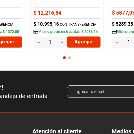
$
12
.
216
,
84
$
5877
,
0
$
10
.
995
,
16
$
5289
,
33
ERENCIA
CON TRANSFERENCIA
s:
$
1072
,
05
Mismo precio en
6
cuotas:
$
2036
,
14
Mismo pre
gregar
－
＋
Agregar
－
r!
bandeja de entrada
Atención al cliente
Medios 