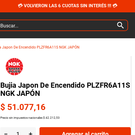
💳 VOLVIERON LAS 6 CUOTAS SIN INTERÉS !!! 💳
car...
ia Japon De Encendido PLZFR6A11S NGK JAPÓN
Bujia Japon De Encendido PLZFR6A11S
NGK JAPÓN
$
51
.
077
,
16
Precio sin impuestos nacionales
$
42
.
212
,
53
－
＋
Agregar al carrito