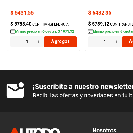
$
6431
,
56
$
6432
,
35
$
5788
,
40
$
5789
,
12
CON TRANSFERENCIA
CON TRANSF
Mismo precio en
6
cuotas:
$
1071
,
92
Mismo precio en
6
cuota
－
＋
Agregar
－
＋
A
¡Suscribite a nuestro newslette
Recibí las ofertas y novedades en tu 
Nosotros