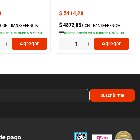
3
$
5414
,
28
$
4872
,
85
CON TRANSFERENCIA
CON TRANSFERENCIA
cio en
6
cuotas:
$
979
,
50
Mismo precio en
6
cuotas:
$
902
,
38
＋
Agregar
－
＋
Agregar
Suscribirme
de pago