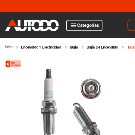
Bus
Categorias
TÉRMINOS MÁS BUSCADOS
1
.
kits
Encendido Y Electricidad
Bujía
Bujía De Encendido
Buj
motor
2
.
amortiguadores
3
.
bujias ngk
iluminación
4
.
honda civic
5
.
bora
encendido y electricidad
6
.
renault
suspensión y freno
7
.
bmw
8
.
sprinter
filtros y aceites
9
.
amortiguador