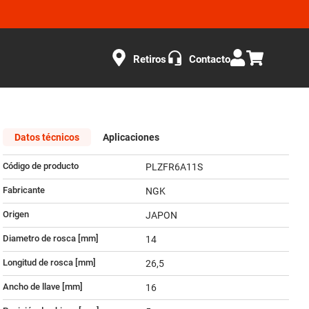
Retiros
Contacto
Datos técnicos
Aplicaciones
Código de producto
PLZFR6A11S
Fabricante
NGK
Origen
JAPON
Diametro de rosca [mm]
14
Longitud de rosca [mm]
26,5
Ancho de llave [mm]
16