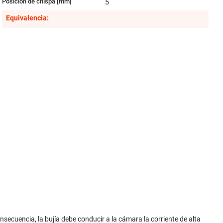
Posición de chispa [mm]
5
Equivalencia:
secuencia, la bujía debe conducir a la cámara la corriente de alta