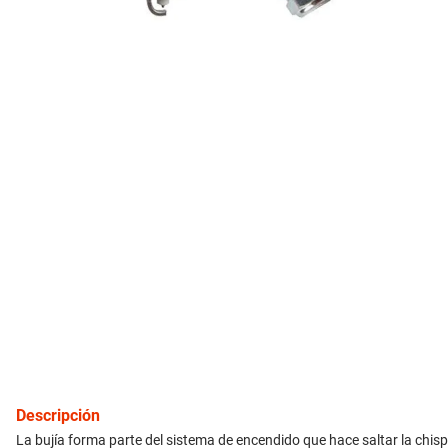
10
.
citroen c4
inyección
refrigeración
instrumental
ferretería
equipamiento
neumáticos
gift card
Descripción
La bujía forma parte del sistema de encendido que hace saltar la chisp